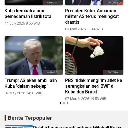
Kuba kembali alami
Presiden Kuba: Ancaman
pemadaman listrik total
militer AS terus meningkat
drastis
11 July 2026 8:55 WIB
03 May 2026 11:44 WIB
s
Trump: AS akan ambil alih
PBSI tidak mengirim atlet ke
Kuba 'dalam sekejap'
serangkaian seri BWF di
Kuba dan Brasil
02 May 2026 14:31 WIB
07 March 2026 19:53 WIB
Berita Terpopuler
Pelatih timnas soroti potensi Mitchell Baker