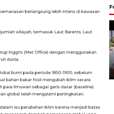
F
pemanasan berlangsung lebih intens di kawasan
ejumlah wilayah, termasuk Laut Barents, Laut
logi Inggris (Met Office) dengan menggunakan
ruh dunia.
Pameran seni rupa karya
seniman neurodivergen
 global bumi pada periode 1850-1900, sebelum
03 August 2026 13:03 WIB
l bahan bakar fosil mengubah iklim secara
h para ilmuwan sebagai garis dasar (baseline)
n global telah mengalami peningkatan.
g dalam isu perubahan iklim karena menjadi batas