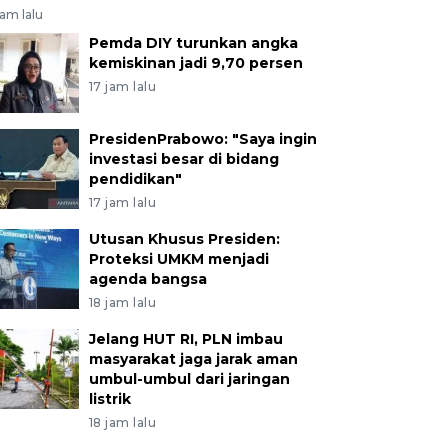
jam lalu
Pemda DIY turunkan angka
kemiskinan jadi 9,70 persen
17 jam lalu
PresidenPrabowo: "Saya ingin
investasi besar di bidang
pendidikan"
17 jam lalu
Utusan Khusus Presiden:
Proteksi UMKM menjadi
agenda bangsa
18 jam lalu
Jelang HUT RI, PLN imbau
masyarakat jaga jarak aman
umbul-umbul dari jaringan
listrik
18 jam lalu