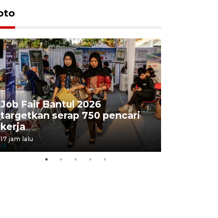
oto
Job Fair Bantul 2026
targetkan serap 750 pencari
Lelang b
kerja
Kejaksaa
17 jam lalu
21 jam lalu