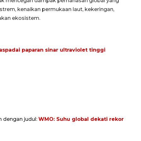
untuk mencegah dampak pemanasan global yang
strem, kenaikan permukaan laut, kekeringan,
sakan ekosistem.
adai paparan sinar ultraviolet tinggi
m dengan judul:
WMO: Suhu global dekati rekor