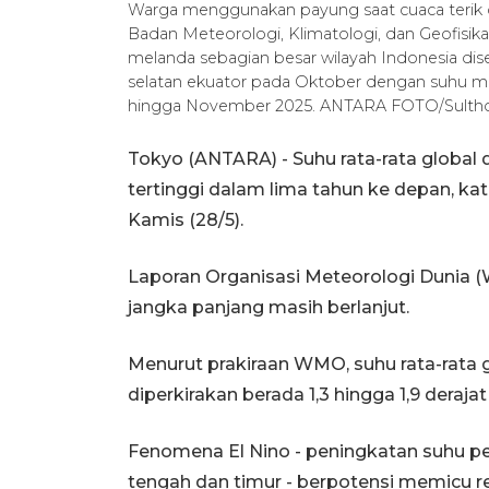
Warga menggunakan payung saat cuaca terik di
Badan Meteorologi, Klimatologi, dan Geofis
melanda sebagian besar wilayah Indonesia dis
selatan ekuator pada Oktober dengan suhu maksi
hingga November 2025. ANTARA FOTO/Sultho
Tokyo (ANTARA) - Suhu rata-rata global 
tertinggi dalam lima tahun ke depan, k
Kamis (28/5).
Laporan Organisasi Meteorologi Dunia
jangka panjang masih berlanjut.
Menurut prakiraan WMO, suhu rata-rata 
diperkirakan berada 1,3 hingga 1,9 derajat 
Fenomena El Nino - peningkatan suhu pe
tengah dan timur - berpotensi memicu r