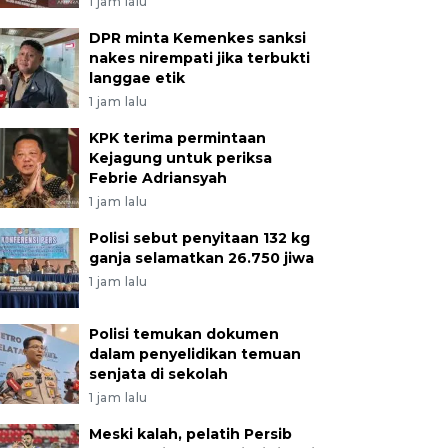
1 jam lalu
DPR minta Kemenkes sanksi
nakes nirempati jika terbukti
langgae etik
1 jam lalu
KPK terima permintaan
Kejagung untuk periksa
Febrie Adriansyah
1 jam lalu
Polisi sebut penyitaan 132 kg
ganja selamatkan 26.750 jiwa
1 jam lalu
Polisi temukan dokumen
dalam penyelidikan temuan
senjata di sekolah
1 jam lalu
Meski kalah, pelatih Persib