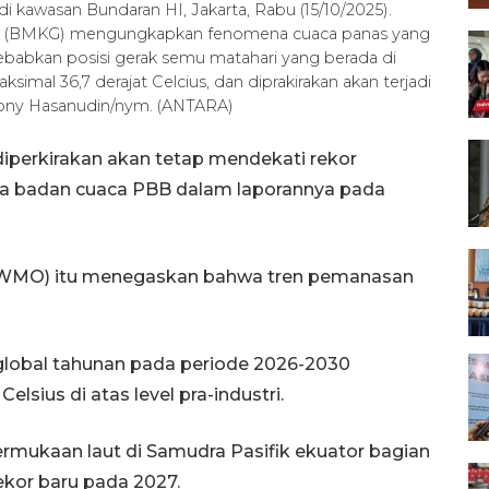
 kawasan Bundaran HI, Jakarta, Rabu (15/10/2025).
ika (BMKG) mengungkapkan fenomena cuaca panas yang
ebabkan posisi gerak semu matahari yang berada di
mal 36,7 derajat Celcius, dan diprakirakan akan terjadi
ny Hasanudin/nym. (ANTARA)
diperkirakan akan tetap mendekati rekor
ata badan cuaca PBB dalam laporannya pada
 (WMO) itu menegaskan bahwa tren pemanasan
global tahunan pada periode 2026-2030
Celsius di atas level pra-industri.
rmukaan laut di Samudra Pasifik ekuator bagian
ekor baru pada 2027.