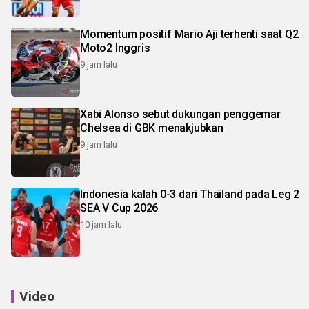
Momentum positif Mario Aji terhenti saat Q2
Moto2 Inggris
9 jam lalu
Xabi Alonso sebut dukungan penggemar
Chelsea di GBK menakjubkan
9 jam lalu
Indonesia kalah 0-3 dari Thailand pada Leg 2
SEA V Cup 2026
10 jam lalu
Video