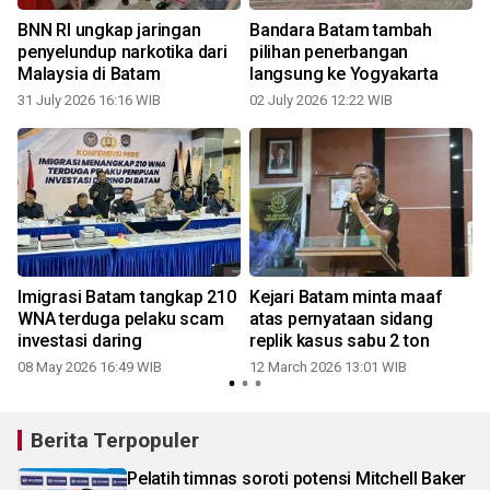
k
BNN RI ungkap jaringan
Bandara Batam tambah
penyelundup narkotika dari
pilihan penerbangan
Malaysia di Batam
langsung ke Yogyakarta
31 July 2026 16:16 WIB
02 July 2026 12:22 WIB
k
Imigrasi Batam tangkap 210
Kejari Batam minta maaf
h
WNA terduga pelaku scam
atas pernyataan sidang
investasi daring
replik kasus sabu 2 ton
08 May 2026 16:49 WIB
12 March 2026 13:01 WIB
Berita Terpopuler
Pelatih timnas soroti potensi Mitchell Baker