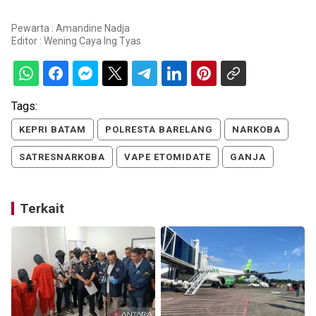
Pewarta : Amandine Nadja
Editor :
Wening Caya Ing Tyas
Tags:
KEPRI BATAM
POLRESTA BARELANG
NARKOBA
SATRESNARKOBA
VAPE ETOMIDATE
GANJA
Terkait