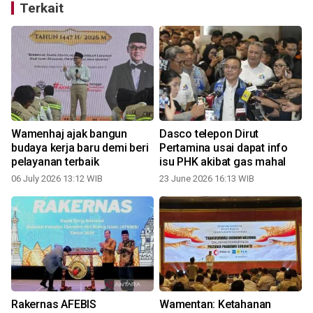
Terkait
Wamenhaj ajak bangun
Dasco telepon Dirut
budaya kerja baru demi beri
Pertamina usai dapat info
pelayanan terbaik
isu PHK akibat gas mahal
06 July 2026 13:12 WIB
23 June 2026 16:13 WIB
Rakernas AFEBIS
Wamentan: Ketahanan