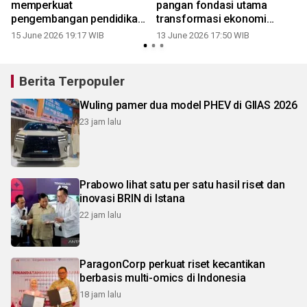
memperkuat
pangan fondasi utama
pengembangan pendidikan
transformasi ekonomi
tinggi ekonomi bisnis
Prabowo
15 June 2026 19:17 WIB
13 June 2026 17:50 WIB
Berita Terpopuler
Wuling pamer dua model PHEV di GIIAS 2026
23 jam lalu
Prabowo lihat satu per satu hasil riset dan
inovasi BRIN di Istana
22 jam lalu
ParagonCorp perkuat riset kecantikan
berbasis multi-omics di Indonesia
18 jam lalu