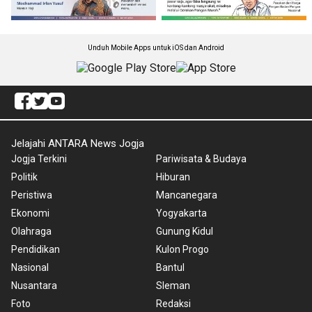
Unduh Mobile Apps untuk iOS dan Android
Jelajahi ANTARA News Jogja
Jogja Terkini
Pariwisata & Budaya
Politik
Hiburan
Peristiwa
Mancanegara
Ekonomi
Yogyakarta
Olahraga
Gunung Kidul
Pendidikan
Kulon Progo
Nasional
Bantul
Nusantara
Sleman
Foto
Redaksi