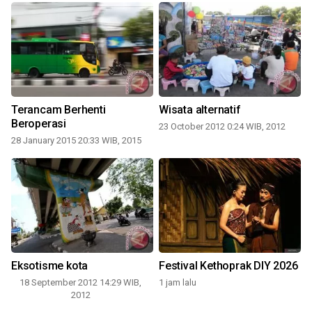
Terancam Berhenti
Wisata alternatif
i
Beroperasi
23 October 2012 0:24 WIB, 2012
28 January 2015 20:33 WIB, 2015
2
Eksotisme kota
Festival Kethoprak DIY 2026
18 September 2012 14:29 WIB,
1 jam lalu
2012