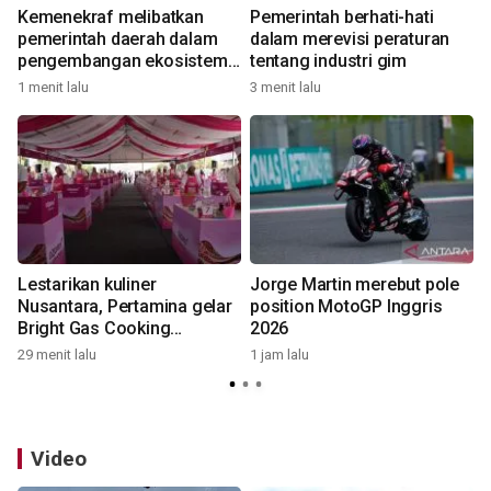
i
Kemenekraf melibatkan
Pemerintah berhati-hati
pemerintah daerah dalam
dalam merevisi peraturan
1
pengembangan ekosistem
tentang industri gim
gim
1 menit lalu
3 menit lalu
Lestarikan kuliner
Jorge Martin merebut pole
Nusantara, Pertamina gelar
position MotoGP Inggris
Bright Gas Cooking
2026
Competition
29 menit lalu
1 jam lalu
1
Video