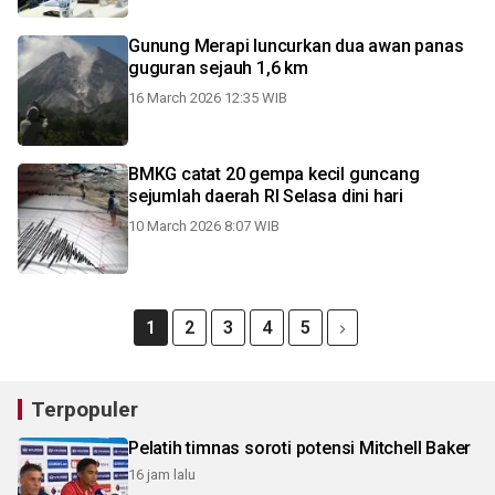
Gunung Merapi luncurkan dua awan panas
guguran sejauh 1,6 km
16 March 2026 12:35 WIB
BMKG catat 20 gempa kecil guncang
sejumlah daerah RI Selasa dini hari
10 March 2026 8:07 WIB
1
2
3
4
5
Terpopuler
Pelatih timnas soroti potensi Mitchell Baker
16 jam lalu