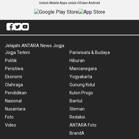
Unduh Mobile Apps untuk iOS dan Android
Jelajahi ANTARA News Jogja
Jogja Terkini
Pariwisata & Budaya
Politik
Hiburan
Peristiwa
Mancanegara
Ekonomi
Yogyakarta
Olahraga
Gunung Kidul
Pendidikan
Kulon Progo
Nasional
Bantul
Nusantara
Sleman
Foto
Redaksi
Video
ANTARA Foto
BrandA