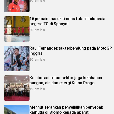
20 jam lalu
16 pemain masuk timnas futsal Indonesia
segera TC di Spanyol
20 jam lalu
Raul Fernandez tak terbendung pada MotoGP
Inggris
20 jam lalu
Kolaborasi lintas-sektor jaga ketahanan
pangan, air, dan energi Kulon Progo
19 jam lalu
Menhut serahkan penyelidikan penyebab
karhutla di Bromo kepada aparat