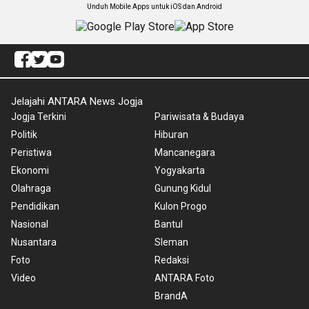
Unduh Mobile Apps untuk iOS dan Android
Jelajahi ANTARA News Jogja
Jogja Terkini
Pariwisata & Budaya
Politik
Hiburan
Peristiwa
Mancanegara
Ekonomi
Yogyakarta
Olahraga
Gunung Kidul
Pendidikan
Kulon Progo
Nasional
Bantul
Nusantara
Sleman
Foto
Redaksi
Video
ANTARA Foto
BrandA