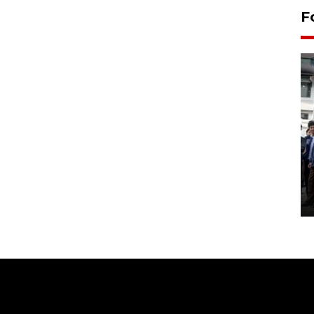
F
BPJS Kesehatan Yogyakarta
perkuat sinergi dengan
ANTARA Biro DIY
03 August 2026 17:24 WIB