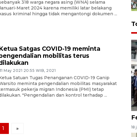
sebanyak 318 warga negara asing (WNA) selama
Januari-Maret 2024 karena memiliki latar belakang
kasus kriminal hingga tidak mengantongi dokumen ...
T
Ketua Satgas COVID-19 meminta
pengendalian mobilitas terus
dilakukan
31 May 2021 20:55 WIB, 2021
Ketua Satuan Tugas Penanganan COVID-19 Ganip
Warsito meminta pengendalian mobilitas masyarakat
termasuk pekerja migran Indonesia (PMI) tetap
dilakukan. "Pengendalian dan kontrol terhadap ...
F
18 
1
»