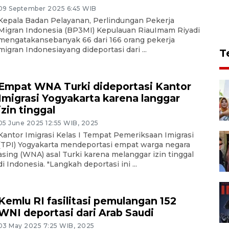
09 September 2025 6:45 WIB
Kepala Badan Pelayanan, Perlindungan Pekerja
Migran Indonesia (BP3MI) Kepulauan RiauImam Riyadi
mengatakansebanyak 66 dari 166 orang pekerja
migran Indonesiayang dideportasi dari ...
T
Empat WNA Turki dideportasi Kantor
Imigrasi Yogyakarta karena langgar
izin tinggal
05 June 2025 12:55 WIB, 2025
Kantor Imigrasi Kelas I Tempat Pemeriksaan Imigrasi
(TPI) Yogyakarta mendeportasi empat warga negara
asing (WNA) asal Turki karena melanggar izin tinggal
di Indonesia. "Langkah deportasi ini ...
Kemlu RI fasilitasi pemulangan 152
WNI deportasi dari Arab Saudi
03 May 2025 7:25 WIB, 2025