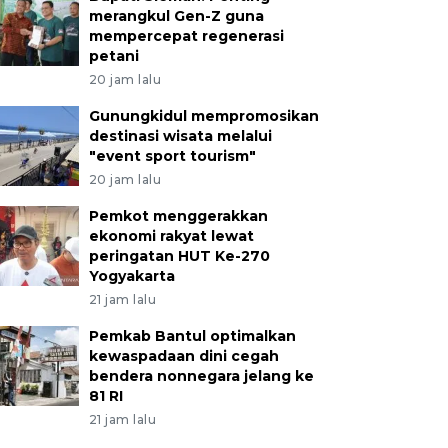
merangkul Gen-Z guna
mempercepat regenerasi
petani
20 jam lalu
Gunungkidul mempromosikan
destinasi wisata melalui
"event sport tourism"
20 jam lalu
Pemkot menggerakkan
ekonomi rakyat lewat
peringatan HUT Ke-270
Yogyakarta
21 jam lalu
Pemkab Bantul optimalkan
kewaspadaan dini cegah
bendera nonnegara jelang ke
81 RI
21 jam lalu