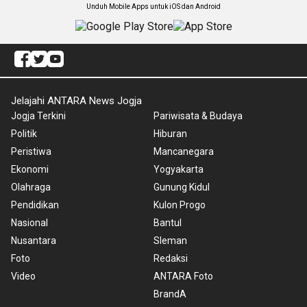
Unduh Mobile Apps untuk iOS dan Android
Jelajahi ANTARA News Jogja
Jogja Terkini
Pariwisata & Budaya
Politik
Hiburan
Peristiwa
Mancanegara
Ekonomi
Yogyakarta
Olahraga
Gunung Kidul
Pendidikan
Kulon Progo
Nasional
Bantul
Nusantara
Sleman
Foto
Redaksi
Video
ANTARA Foto
BrandA