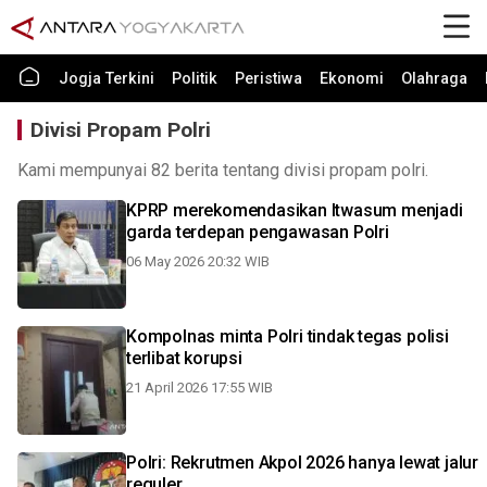
Jogja Terkini
Politik
Peristiwa
Ekonomi
Olahraga
Divisi Propam Polri
Kami mempunyai 82 berita tentang divisi propam polri.
KPRP merekomendasikan Itwasum menjadi
garda terdepan pengawasan Polri
06 May 2026 20:32 WIB
Kompolnas minta Polri tindak tegas polisi
terlibat korupsi
21 April 2026 17:55 WIB
Polri: Rekrutmen Akpol 2026 hanya lewat jalur
reguler