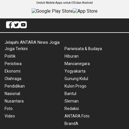
Unduh Mobile Apps untuk iOS dan Android
Jelajahi ANTARA News Jogja
Jogja Terkini
Pariwisata & Budaya
Politik
Hiburan
Peristiwa
Mancanegara
Ekonomi
Yogyakarta
Olahraga
Gunung Kidul
Pendidikan
Kulon Progo
Nasional
Bantul
Nusantara
Sleman
Foto
Redaksi
Video
ANTARA Foto
BrandA