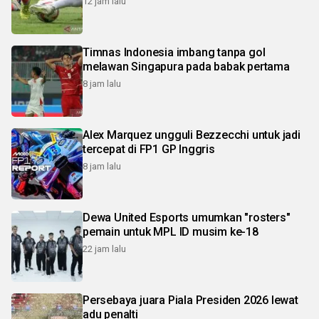
12 jam lalu
Timnas Indonesia imbang tanpa gol
melawan Singapura pada babak pertama
8 jam lalu
Alex Marquez ungguli Bezzecchi untuk jadi
tercepat di FP1 GP Inggris
8 jam lalu
Dewa United Esports umumkan "rosters"
pemain untuk MPL ID musim ke-18
22 jam lalu
Persebaya juara Piala Presiden 2026 lewat
adu penalti