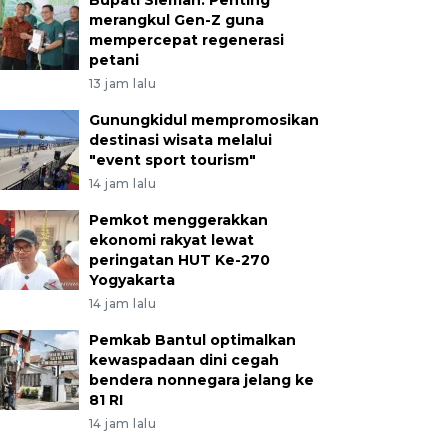
merangkul Gen-Z guna
mempercepat regenerasi
petani
13 jam lalu
Gunungkidul mempromosikan
destinasi wisata melalui
"event sport tourism"
14 jam lalu
Pemkot menggerakkan
ekonomi rakyat lewat
peringatan HUT Ke-270
Yogyakarta
14 jam lalu
Pemkab Bantul optimalkan
kewaspadaan dini cegah
bendera nonnegara jelang ke
81 RI
14 jam lalu