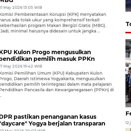
MBG
21 May 2026 13:05 WIB
Komisi Pemberantasan Korupsi (KPK) menyatakan
harus ada tolak ukur yang komprehensif terkait
T
keberhasilan program Makan Bergizi Gratis (MBG).
"Jadi, minimal harusnya didesain untuk jangka ...
KPU Kulon Progo mengusulkan
pendidikan pemilih masuk PPKn
17 May 2026 19:42 WIB
Komisi Pemilihan Umum (KPU) Kabupaten Kulon
Progo, Daerah Istimewa Yogyakarta, mengusulkan
pendidikan pemilih terintegrasi dalam mata pelajaran
Pendidikan Pancasila dan Kewarganegaraan (PPKn) di
..
F
DPR pastikan penanganan kasus
"daycare" Yogya berjalan transparan
12 
07 May 2026 20:07 WIB