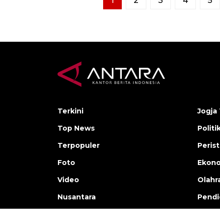
1
2
3
4
5
Terkini
Jogja 
Top News
Politi
Terpopuler
Peris
Foto
Ekon
Video
Olahr
Nusantara
Pendi