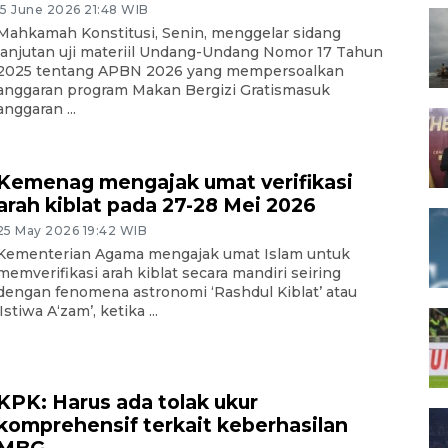
15 June 2026 21:48 WIB
Mahkamah Konstitusi, Senin, menggelar sidang
lanjutan uji materiil Undang-Undang Nomor 17 Tahun
2025 tentang APBN 2026 yang mempersoalkan
anggaran program Makan Bergizi Gratismasuk
anggaran ...
Kemenag mengajak umat verifikasi
arah kiblat pada 27-28 Mei 2026
25 May 2026 19:42 WIB
Kementerian Agama mengajak umat Islam untuk
memverifikasi arah kiblat secara mandiri seiring
dengan fenomena astronomi ‘Rashdul Kiblat’ atau
‘Istiwa A‘zam’, ketika ...
KPK: Harus ada tolak ukur
komprehensif terkait keberhasilan