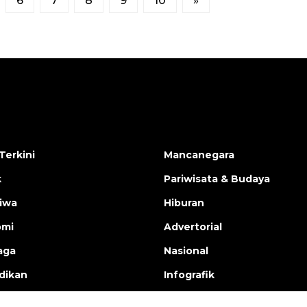
6
7
8
9
10
»
Terkini
Mancanegara
k
Pariwisata & Budaya
tiwa
Hiburan
omi
Advertorial
aga
Nasional
dikan
Infografik