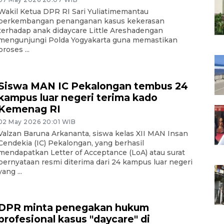
Wakil Ketua DPR RI Sari Yuliatimemantau
perkembangan penanganan kasus kekerasan
terhadap anak didaycare Little Areshadengan
mengunjungi Polda Yogyakarta guna memastikan
proses ...
Siswa MAN IC Pekalongan tembus 24
kampus luar negeri terima kado
Kemenag RI
02 May 2026 20:01 WIB
Valzan Baruna Arkananta, siswa kelas XII MAN Insan
Cendekia (IC) Pekalongan, yang berhasil
mendapatkan Letter of Acceptance (LoA) atau surat
pernyataan resmi diterima dari 24 kampus luar negeri
yang ...
DPR minta penegakan hukum
profesional kasus "daycare" di