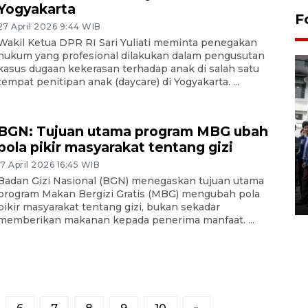
Yogyakarta
F
27 April 2026 9:44 WIB
Wakil Ketua DPR RI Sari Yuliati meminta penegakan
hukum yang profesional dilakukan dalam pengusutan
kasus dugaan kekerasan terhadap anak di salah satu
tempat penitipan anak (daycare) di Yogyakarta. ...
BGN: Tujuan utama program MBG ubah
pola pikir masyarakat tentang gizi
BPJS Kesehatan Yogyakarta
perkuat sinergi dengan
17 April 2026 16:45 WIB
ANTARA Biro DIY
Badan Gizi Nasional (BGN) menegaskan tujuan utama
program Makan Bergizi Gratis (MBG) mengubah pola
03 August 2026 17:24 WIB
pikir masyarakat tentang gizi, bukan sekadar
memberikan makanan kepada penerima manfaat. ...