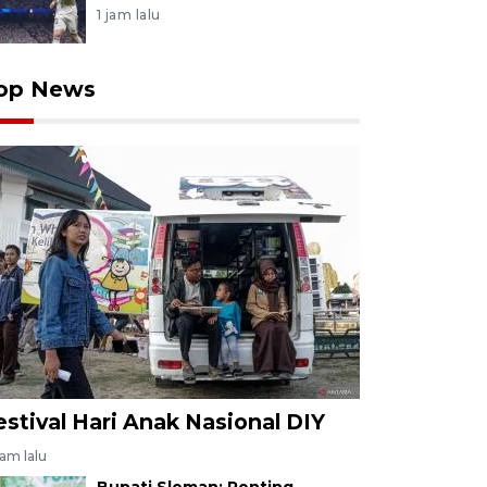
1 jam lalu
op News
estival Hari Anak Nasional DIY
jam lalu
Bupati Sleman: Penting