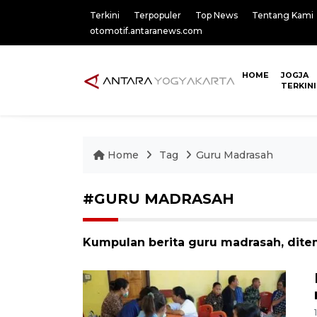
Terkini
Terpopuler
Top News
Tentang Kami
otomotif.antaranews.com
HOME
JOGJA
TERKINI
Home
Tag
Guru Madrasah
#GURU MADRASAH
Kumpulan berita guru madrasah, ditem