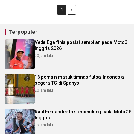
1
Terpopuler
Veda Ega finis posisi sembilan pada Moto3
Inggris 2026
20 jam lalu
16 pemain masuk timnas futsal Indonesia
segera TC di Spanyol
20 jam lalu
Raul Fernandez tak terbendung pada MotoGP
Inggris
19 jam lalu