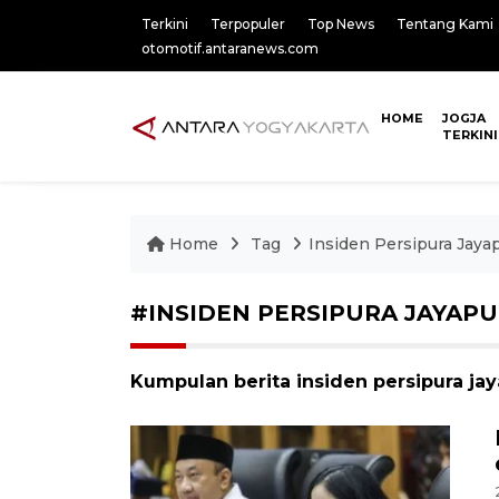
Terkini
Terpopuler
Top News
Tentang Kami
otomotif.antaranews.com
HOME
JOGJA
TERKINI
Home
Tag
Insiden Persipura Jaya
#INSIDEN PERSIPURA JAYAP
Kumpulan berita insiden persipura jay