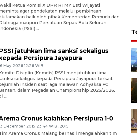
Wakil Ketua Komisi X DPR RI MY Esti Wijayati
meminta agar pendekatan melalui pembinaan
diutamakan baik oleh pihak Kementerian Pemuda dan
Olahraga maupun Persatuan Sepak Bola Seluruh
Indonesia (PSSI) ...
T
PSSI jatuhkan lima sanksi sekaligus
kepada Persipura Jayapura
16 May 2026 12:26 WIB
Komite Disiplin (Komdis) PSSI menjatuhkan lima
sanksi sekaligus kepada Persipura Jayapura, terkait
sejumlah insiden saat laga melawan Adhyaksa FC
Banten, dalam Pegadaian Championship 2025/2026,
i ...
Arema Cronus kalahkan Persipura 1-0
13 December 2015 23:44 WIB, 2015
Tim Arema Cronus Malang berhasil mengalahkan tim