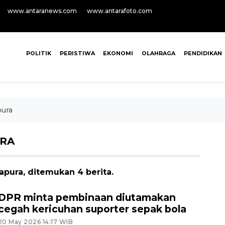
www.antaranews.com
www.antarafoto.com
POLITIK
PERISTIWA
EKONOMI
OLAHRAGA
PENDIDIKAN
pura
URA
apura, ditemukan 4 berita.
DPR minta pembinaan diutamakan
cegah kericuhan suporter sepak bola
20 May 2026 14:17 WIB