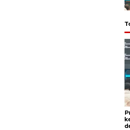
T
P
k
d