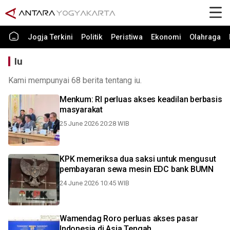
Jogja Terkini
Politik
Peristiwa
Ekonomi
Olahraga
Iu
Kami mempunyai 68 berita tentang iu.
Menkum: RI perluas akses keadilan berbasis
masyarakat
25 June 2026 20:28 WIB
KPK memeriksa dua saksi untuk mengusut
pembayaran sewa mesin EDC bank BUMN
24 June 2026 10:45 WIB
Wamendag Roro perluas akses pasar
Indonesia di Asia Tengah