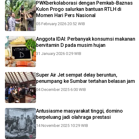
PWKberkolaborasi dengan Pemkab-Baznas
Kulon Progo salurkan bantuan RTLH di
Momen Hari Pers Nasional
05 February 2026 20:52 WIB
Anggota IDAI: Perbanyak konsumsi makanan
bervitamin D pada musim hujan
31 January 2026 0:29 WIB
Super Air Jet sempat delay beruntun,
penumpang ke Sumbar tertahan belasan jam
04 December 2025 6:00 WIB
Antusiasme masyarakat tinggi, domino
berpeluang jadi olahraga prestasi
14 November 2025 10:29 WIB