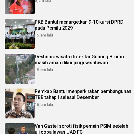
6 jam lalu
PKB Bantul menargetkan 9-10 kursi DPRD
pada Pemilu 2029
15 jam lalu
Destinasi wisata di sekitar Gunung Bromo
masih aman dikunjungi wisatawan
15 jam lalu
Pemkab Bantul menperkirakan pembangunan
TBB tahap I selesai Desember
16 jam lalu
Van Gastel soroti fisik pemain PSIM setelah
uji coba lawan UAD FC