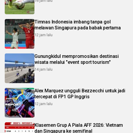
16 jam lalu
Timnas Indonesia imbang tanpa gol
melawan Singapura pada babak pertama
12 jam lalu
Gunungkidul mempromosikan destinasi
wisata melalui "event sport tourism"
14 jam lalu
Alex Marquez ungguli Bezzecchi untuk jadi
tercepat di FP1 GP Inggris
12 jam lalu
Klasemen Grup A Piala AFF 2026: Vietnam
dan Singapura ke semifinal