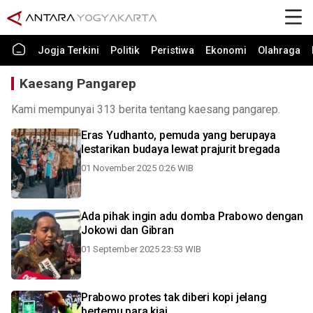
Jogja Terkini
Politik
Peristiwa
Ekonomi
Olahraga
Kaesang Pangarep
Kami mempunyai 313 berita tentang kaesang pangarep.
Eras Yudhanto, pemuda yang berupaya
lestarikan budaya lewat prajurit bregada
01 November 2025 0:26 WIB
Ada pihak ingin adu domba Prabowo dengan
Jokowi dan Gibran
01 September 2025 23:53 WIB
Prabowo protes tak diberi kopi jelang
bertemu para kiai