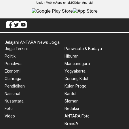
Unduh Mobile Apps untuk iOS dan Android
Jelajahi ANTARA News Jogja
Jogja Terkini
Pariwisata & Budaya
Politik
Hiburan
Peristiwa
Mancanegara
Ekonomi
Yogyakarta
Olahraga
Gunung Kidul
Pendidikan
Kulon Progo
Nasional
Bantul
Nusantara
Sleman
Foto
Redaksi
Video
ANTARA Foto
BrandA