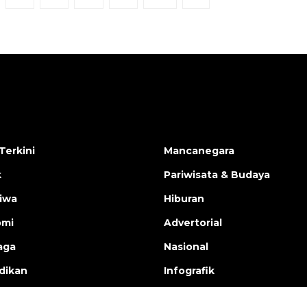
Terkini
Mancanegara
k
Pariwisata & Budaya
tiwa
Hiburan
omi
Advertorial
aga
Nasional
dikan
Infografik