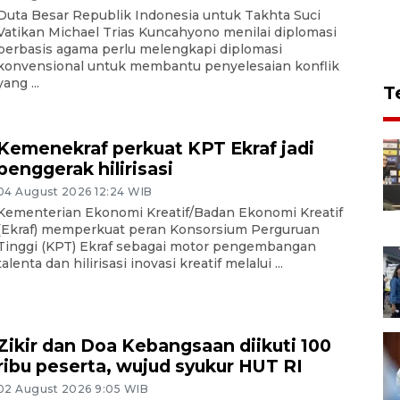
Duta Besar Republik Indonesia untuk Takhta Suci
Vatikan Michael Trias Kuncahyono menilai diplomasi
berbasis agama perlu melengkapi diplomasi
konvensional untuk membantu penyelesaian konflik
yang ...
T
Kemenekraf perkuat KPT Ekraf jadi
penggerak hilirisasi
04 August 2026 12:24 WIB
Kementerian Ekonomi Kreatif/Badan Ekonomi Kreatif
(Ekraf) memperkuat peran Konsorsium Perguruan
Tinggi (KPT) Ekraf sebagai motor pengembangan
talenta dan hilirisasi inovasi kreatif melalui ...
Zikir dan Doa Kebangsaan diikuti 100
ribu peserta, wujud syukur HUT RI
02 August 2026 9:05 WIB