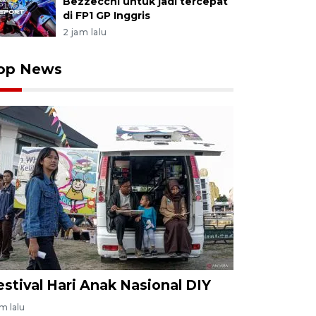
Bezzecchi untuk jadi tercepat
di FP1 GP Inggris
2 jam lalu
op News
estival Hari Anak Nasional DIY
am lalu