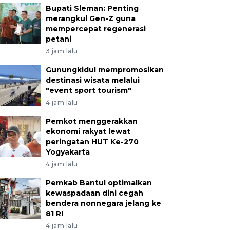
Bupati Sleman: Penting
merangkul Gen-Z guna
mempercepat regenerasi
petani
3 jam lalu
Gunungkidul mempromosikan
destinasi wisata melalui
"event sport tourism"
4 jam lalu
Pemkot menggerakkan
ekonomi rakyat lewat
peringatan HUT Ke-270
Yogyakarta
4 jam lalu
Pemkab Bantul optimalkan
kewaspadaan dini cegah
bendera nonnegara jelang ke
81 RI
4 jam lalu