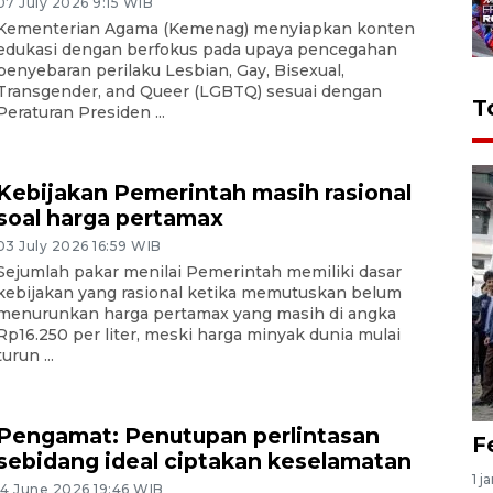
07 July 2026 9:15 WIB
Kementerian Agama (Kemenag) menyiapkan konten
edukasi dengan berfokus pada upaya pencegahan
penyebaran perilaku Lesbian, Gay, Bisexual,
Transgender, and Queer (LGBTQ) sesuai dengan
T
Peraturan Presiden ...
Kebijakan Pemerintah masih rasional
soal harga pertamax
03 July 2026 16:59 WIB
Sejumlah pakar menilai Pemerintah memiliki dasar
kebijakan yang rasional ketika memutuskan belum
menurunkan harga pertamax yang masih di angka
Rp16.250 per liter, meski harga minyak dunia mulai
turun ...
Pengamat: Penutupan perlintasan
F
sebidang ideal ciptakan keselamatan
1 j
14 June 2026 19:46 WIB