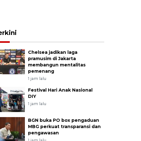
erkini
Chelsea jadikan laga
pramusim di Jakarta
membangun mentalitas
pemenang
1 jam lalu
Festival Hari Anak Nasional
DIY
1 jam lalu
BGN buka PO box pengaduan
MBG perkuat transparansi dan
pengawasan
1 jam lalu