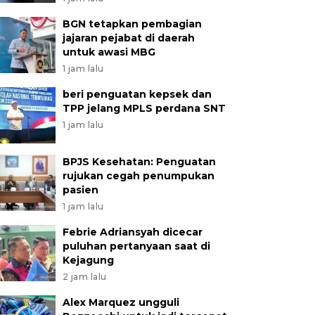
BGN tetapkan pembagian
jajaran pejabat di daerah
untuk awasi MBG
1 jam lalu
beri penguatan kepsek dan
TPP jelang MPLS perdana SNT
1 jam lalu
BPJS Kesehatan: Penguatan
rujukan cegah penumpukan
pasien
1 jam lalu
Febrie Adriansyah dicecar
puluhan pertanyaan saat di
Kejagung
2 jam lalu
Alex Marquez ungguli