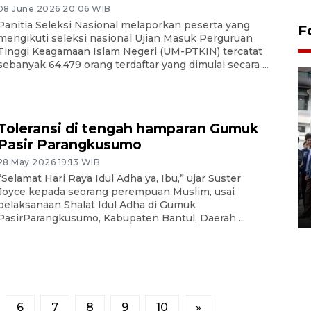
08 June 2026 20:06 WIB
Panitia Seleksi Nasional melaporkan peserta yang
F
mengikuti seleksi nasional Ujian Masuk Perguruan
Tinggi Keagamaan Islam Negeri (UM-PTKIN) tercatat
sebanyak 64.479 orang terdaftar yang dimulai secara ...
Toleransi di tengah hamparan Gumuk
Pasir Parangkusumo
BPJS Kesehatan Yogyakarta
28 May 2026 19:13 WIB
perkuat sinergi dengan
“Selamat Hari Raya Idul Adha ya, Ibu,” ujar Suster
ANTARA Biro DIY
Joyce kepada seorang perempuan Muslim, usai
pelaksanaan Shalat Idul Adha di Gumuk
03 August 2026 17:24 WIB
PasirParangkusumo, Kabupaten Bantul, Daerah ...
6
7
8
9
10
»