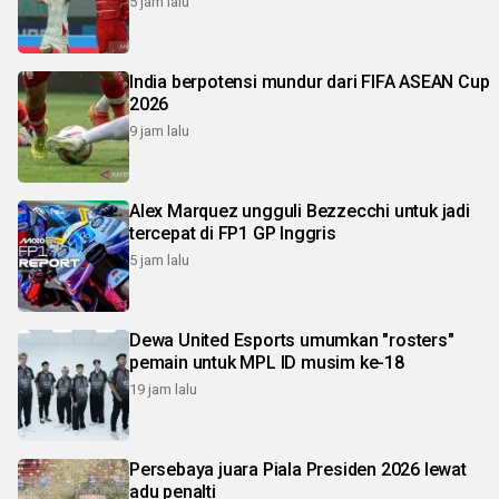
5 jam lalu
India berpotensi mundur dari FIFA ASEAN Cup
2026
9 jam lalu
Alex Marquez ungguli Bezzecchi untuk jadi
tercepat di FP1 GP Inggris
5 jam lalu
Dewa United Esports umumkan "rosters"
pemain untuk MPL ID musim ke-18
19 jam lalu
Persebaya juara Piala Presiden 2026 lewat
adu penalti