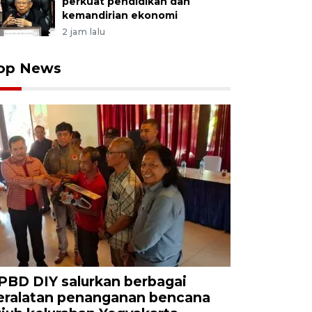
perkuat pendidikan dan
kemandirian ekonomi
2 jam lalu
op News
PBD DIY salurkan berbagai
eralatan penanganan bencana