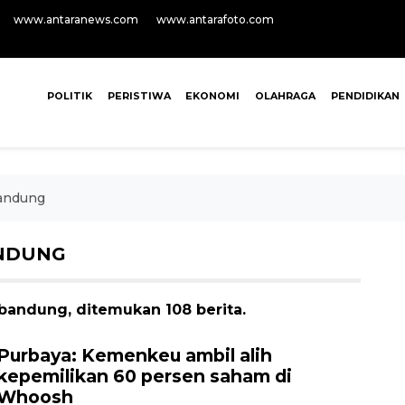
www.antaranews.com
www.antarafoto.com
POLITIK
PERISTIWA
EKONOMI
OLAHRAGA
PENDIDIKAN
Bandung
ANDUNG
 bandung, ditemukan 108 berita.
Purbaya: Kemenkeu ambil alih
kepemilikan 60 persen saham di
Whoosh