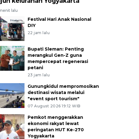
ujuh kelurahan Yogyakarta
menit lalu
Festival Hari Anak Nasional
DIY
22 jam lalu
Bupati Sleman: Penting
merangkul Gen-Z guna
mempercepat regenerasi
petani
23 jam lalu
Gunungkidul mempromosikan
destinasi wisata melalui
"event sport tourism"
07 August 2026 19:12 WIB
Pemkot menggerakkan
ekonomi rakyat lewat
peringatan HUT Ke-270
Yogyakarta