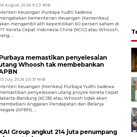
06 August 2026 9:23 WIB
Menteri Keuangan Purbaya Yudhi Sadewa
mengatakan Kementerian Keuangan (Kemenkeu)
akan mengambil alih kepemilikan 60 persen saham di
PT Kereta Cepat Indonesia China (KCIC) atau Whoosh,
T
yang ...
Purbaya memastikan penyelesaian
utang Whoosh tak membebankan
APBN
23 July 2026 20:31 WIB
Menteri Keuangan (Menkeu) Purbaya Yudhi Sadewa
memastikan penyelesaian utang proyek Kereta Cepat
Jakarta-Bandung (KCJB) atau Whoosh tidak akan
membebani Anggaran Pendapatan dan Belanja
Negara (APBN). ...
KAI Group angkut 214 juta penumpang