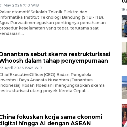
t
01 May 2026 7:10 WIB
19 
Pakar otomotif Sekolah Teknik Elektro dan
Informatika Institut Teknologi Bandung (STEI-ITB),
Agus Purwadimenegaskan pentingnya pemahaman
prosedur keselamatan yang tepat, terutama saat
kendaraan ...
Danantara sebut skema restrukturisasi
Whoosh dalam tahap penyempurnaan
23 April 2026 15:45 WIB
ChiefExecutiveOfficer(CEO) Badan Pengelola
Investasi Daya Anagata Nusantara (Danantara
Indonesia) Rosan Roeslani mengungkapkan skema
restrukturisasi utang proyek Kereta Cepat ...
China fokuskan kerja sama ekonomi
digital hingga AI dengan ASEAN