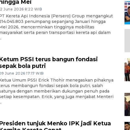
hingga Mei
12 June 2026 8:22 WIB
PT Kereta Api Indonesia (Persero) Group mengangkut
214.045.803 penumpang sepanjang Januari hingga
Mei 2026, mencerminkan tingginya mobilitas
masyarakat serta peran transportasi kereta api dalam
..
Ketum PSSI terus bangun fondasi
sepak bola putri
09 June 2026 17:17 WIB
Ketua Umum PSSI Erick Thohir menegaskan pihaknya
terus membangun fondasi sepak bola putri, salah
satunya dengan memberikan dukungan penuh pada
setiap kesempatan. Erick, yang juga menjabat Menteri
..
Presiden tunjuk Menko IPK jadi Ketua
Komite Kereta Cepat