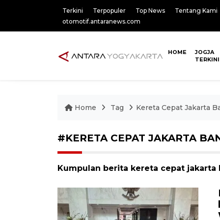
Terkini
Terpopuler
Top News
Tentang Kami
otomotif.antaranews.com
HOME
JOGJA
TERKINI
Home
Tag
Kereta Cepat Jakarta 
#KERETA CEPAT JAKARTA B
Kumpulan berita kereta cepat jakarta