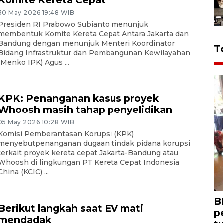
30 May 2026 19:48 WIB
Presiden RI Prabowo Subianto menunjuk
membentuk Komite Kereta Cepat Antara Jakarta dan
Bandung dengan menunjuk Menteri Koordinator
T
Bidang Infrastruktur dan Pembangunan Kewilayahan
(Menko IPK) Agus ...
KPK: Penanganan kasus proyek
Whoosh masih tahap penyelidikan
05 May 2026 10:28 WIB
Komisi Pemberantasan Korupsi (KPK)
menyebutpenanganan dugaan tindak pidana korupsi
terkait proyek kereta cepat Jakarta-Bandung atau
Whoosh di lingkungan PT Kereta Cepat Indonesia
China (KCIC) ...
B
Berikut langkah saat EV mati
p
mendadak