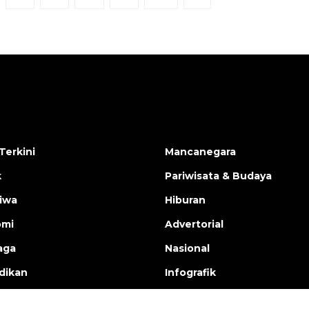
Terkini
Mancanegara
k
Pariwisata & Budaya
tiwa
Hiburan
omi
Advertorial
aga
Nasional
dikan
Infografik