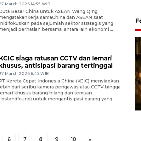
27 March 2026 14:55 WIB
Duta Besar China untuk ASEAN Wang Qing
mengatakankerja samaChina dan ASEAN saat
F
inidifokuskan pada sejumlah sektor strategis yang
menjadi perhatian bersama, antara lain ekonomi ...
KCIC siaga ratusan CCTV dan lemari
khusus, antisipasi barang tertinggal
27 March 2026 6:45 WIB
PT Kereta Cepat Indonesia China (KCIC) menyiapkan
Pasokan hortikultura
lebih dari seribu kamera pengawas atau CCTV hingga
lemari khusus barang hilang dan temuan
melimpah picu deflasi DIY
(lostandfound) untuk mengantisipasi barang yang ...
06 August 2026 11:37 WIB
6
7
8
9
10
»