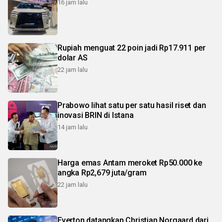
16 jam lalu
Rupiah menguat 22 poin jadi Rp17.911 per
dolar AS
22 jam lalu
Prabowo lihat satu per satu hasil riset dan
inovasi BRIN di Istana
14 jam lalu
Harga emas Antam meroket Rp50.000 ke
angka Rp2,679 juta/gram
22 jam lalu
Everton datangkan Christian Norgaard dari