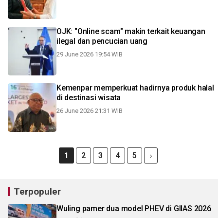
OJK: "Online scam" makin terkait keuangan
ilegal dan pencucian uang
29 June 2026 19:54 WIB
Kemenpar memperkuat hadirnya produk halal
di destinasi wisata
26 June 2026 21:31 WIB
1
2
3
4
5
Terpopuler
Wuling pamer dua model PHEV di GIIAS 2026