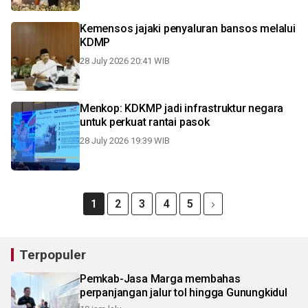
Kemensos jajaki penyaluran bansos melalui
KDMP
28 July 2026 20:41 WIB
Menkop: KDKMP jadi infrastruktur negara
untuk perkuat rantai pasok
28 July 2026 19:39 WIB
1
2
3
4
5
Terpopuler
Pemkab-Jasa Marga membahas
perpanjangan jalur tol hingga Gunungkidul