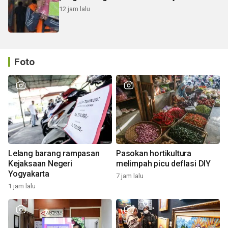
12 jam lalu
Foto
Lelang barang rampasan
Pasokan hortikultura
Kejaksaan Negeri
melimpah picu deflasi DIY
Yogyakarta
7 jam lalu
1 jam lalu