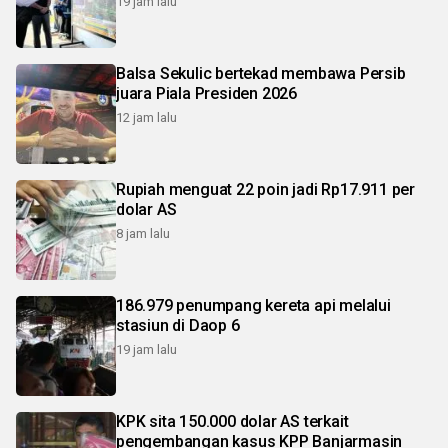
19 jam lalu
Balsa Sekulic bertekad membawa Persib
juara Piala Presiden 2026
12 jam lalu
Rupiah menguat 22 poin jadi Rp17.911 per
dolar AS
8 jam lalu
186.979 penumpang kereta api melalui
stasiun di Daop 6
19 jam lalu
KPK sita 150.000 dolar AS terkait
pengembangan kasus KPP Banjarmasin