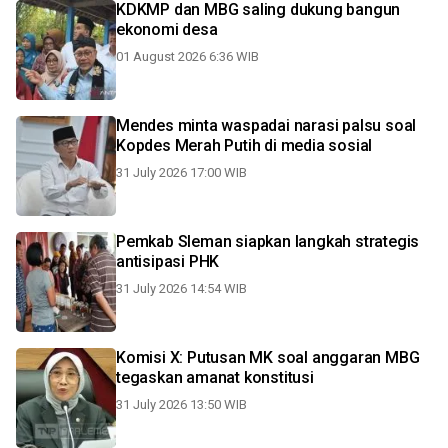
KDKMP dan MBG saling dukung bangun
ekonomi desa
01 August 2026 6:36 WIB
Mendes minta waspadai narasi palsu soal
Kopdes Merah Putih di media sosial
31 July 2026 17:00 WIB
Pemkab Sleman siapkan langkah strategis
antisipasi PHK
31 July 2026 14:54 WIB
Komisi X: Putusan MK soal anggaran MBG
tegaskan amanat konstitusi
31 July 2026 13:50 WIB