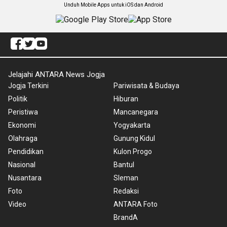
Unduh Mobile Apps untuk iOS dan Android
Jelajahi ANTARA News Jogja
Jogja Terkini
Pariwisata & Budaya
Politik
Hiburan
Peristiwa
Mancanegara
Ekonomi
Yogyakarta
Olahraga
Gunung Kidul
Pendidikan
Kulon Progo
Nasional
Bantul
Nusantara
Sleman
Foto
Redaksi
Video
ANTARA Foto
BrandA