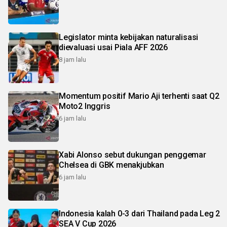
Legislator minta kebijakan naturalisasi
dievaluasi usai Piala AFF 2026
8 jam lalu
Momentum positif Mario Aji terhenti saat Q2
Moto2 Inggris
6 jam lalu
Xabi Alonso sebut dukungan penggemar
Chelsea di GBK menakjubkan
6 jam lalu
Indonesia kalah 0-3 dari Thailand pada Leg 2
SEA V Cup 2026