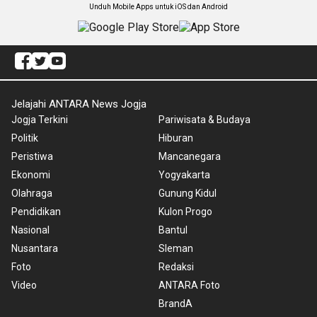
Unduh Mobile Apps untuk iOS dan Android
Jelajahi ANTARA News Jogja
Jogja Terkini
Pariwisata & Budaya
Politik
Hiburan
Peristiwa
Mancanegara
Ekonomi
Yogyakarta
Olahraga
Gunung Kidul
Pendidikan
Kulon Progo
Nasional
Bantul
Nusantara
Sleman
Foto
Redaksi
Video
ANTARA Foto
BrandA