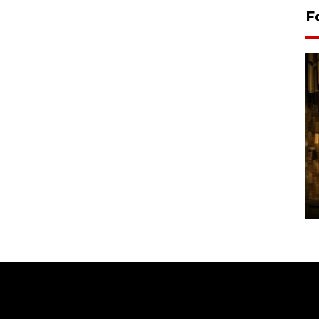
F
Pasokan hortikultura
melimpah picu deflasi DIY
06 August 2026 11:37 WIB