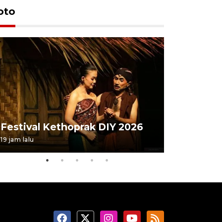
oto
Festival 
Festival Kethoprak DIY 2026
DIY
19 jam lalu
07 August 202