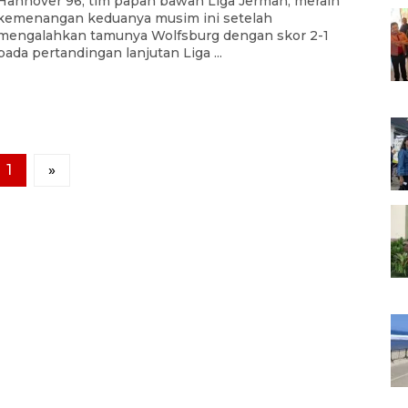
Hannover 96, tim papan bawah Liga Jerman, meraih
kemenangan keduanya musim ini setelah
mengalahkan tamunya Wolfsburg dengan skor 2-1
pada pertandingan lanjutan Liga ...
1
»