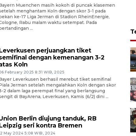
Bayern Muenchen masih kokoh di puncak klasemen
setelah menghantam Koln dengan skor 3-1 pada
pekan ke-17 Liga Jerman di Stadion RheinEnergie,
Cologne, Rabu malam waktu setempat. Pada
pertandingan ...
T
Leverkusen perjuangkan tiket
semifinal dengan kemenangan 3-2
atas Koln
06 February 2025 8:31 WIB, 2025
Bayer Leverkusen berhasil merebut tiket semifinal
Piala Jerman setelah mengalahkan Koln dengan skor
3-2 dalam laga perempat final yang berlangsung
sengit di BayArena, Leverkusen, Kamis (6/2) dini ...
Union Berlin diujung tanduk, RB
Leipzig seri kontra Bremen
12 May 2024 5:08 WIB, 2024