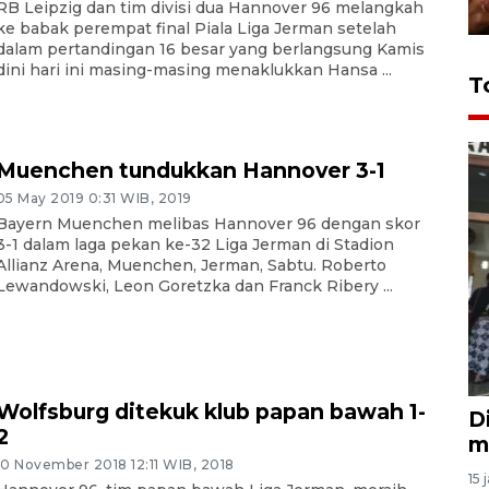
RB Leipzig dan tim divisi dua Hannover 96 melangkah
ke babak perempat final Piala Liga Jerman setelah
dalam pertandingan 16 besar yang berlangsung Kamis
dini hari ini masing-masing menaklukkan Hansa ...
T
Muenchen tundukkan Hannover 3-1
05 May 2019 0:31 WIB, 2019
Bayern Muenchen melibas Hannover 96 dengan skor
3-1 dalam laga pekan ke-32 Liga Jerman di Stadion
Allianz Arena, Muenchen, Jerman, Sabtu. Roberto
Lewandowski, Leon Goretzka dan Franck Ribery ...
Wolfsburg ditekuk klub papan bawah 1-
D
2
m
10 November 2018 12:11 WIB, 2018
15 