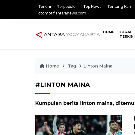
Terkini
Terpopuler
Top News
Tentang Kami
otomotif.antaranews.com
HOME
JOGJA
TERKINI
Home
Tag
Linton Maina
#LINTON MAINA
Kumpulan berita linton maina, ditemuk