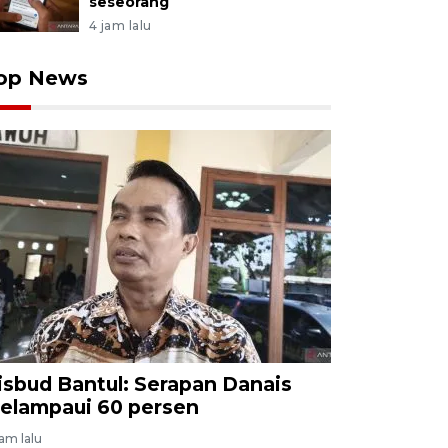
seseorang
4 jam lalu
op News
isbud Bantul: Serapan Danais
elampaui 60 persen
jam lalu