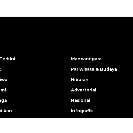
Terkini
Mancanegara
k
Pariwisata & Budaya
tiwa
Hiburan
omi
Advertorial
aga
Nasional
dikan
Infografik