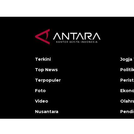
Terkini
Jogja 
Top News
Politi
Terpopuler
Peris
Foto
Ekon
Video
Olahr
Nusantara
Pendi