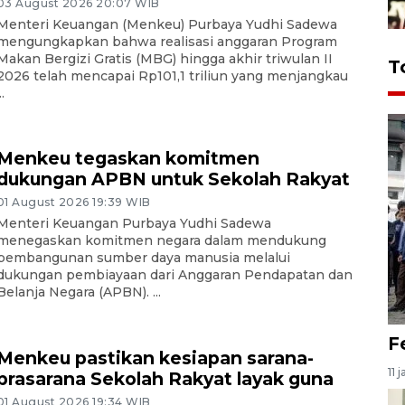
03 August 2026 20:07 WIB
Menteri Keuangan (Menkeu) Purbaya Yudhi Sadewa
mengungkapkan bahwa realisasi anggaran Program
Makan Bergizi Gratis (MBG) hingga akhir triwulan II
T
2026 telah mencapai Rp101,1 triliun yang menjangkau
..
Menkeu tegaskan komitmen
dukungan APBN untuk Sekolah Rakyat
01 August 2026 19:39 WIB
Menteri Keuangan Purbaya Yudhi Sadewa
menegaskan komitmen negara dalam mendukung
pembangunan sumber daya manusia melalui
dukungan pembiayaan dari Anggaran Pendapatan dan
Belanja Negara (APBN). ...
F
Menkeu pastikan kesiapan sarana-
11 
prasarana Sekolah Rakyat layak guna
01 August 2026 19:34 WIB