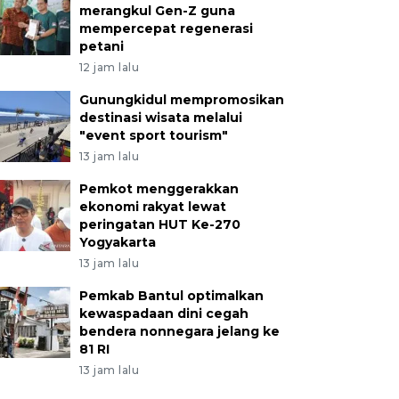
merangkul Gen-Z guna
mempercepat regenerasi
petani
12 jam lalu
Gunungkidul mempromosikan
destinasi wisata melalui
"event sport tourism"
13 jam lalu
Pemkot menggerakkan
ekonomi rakyat lewat
peringatan HUT Ke-270
Yogyakarta
13 jam lalu
Pemkab Bantul optimalkan
kewaspadaan dini cegah
bendera nonnegara jelang ke
81 RI
13 jam lalu