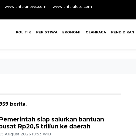
www.antaranews.com
www.antarafoto.com
POLITIK
PERISTIWA
EKONOMI
OLAHRAGA
PENDIDIKAN
59 berita.
Pemerintah siap salurkan bantuan
pusat Rp20,5 triliun ke daerah
05 August 2026 19:53 WIB