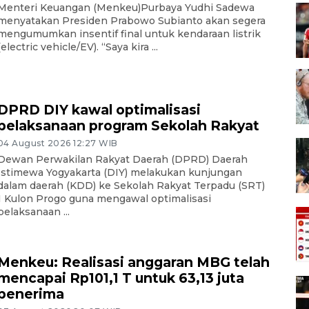
Menteri Keuangan (Menkeu)Purbaya Yudhi Sadewa
menyatakan Presiden Prabowo Subianto akan segera
mengumumkan insentif final untuk kendaraan listrik
(electric vehicle/EV). “Saya kira ...
DPRD DIY kawal optimalisasi
pelaksanaan program Sekolah Rakyat
04 August 2026 12:27 WIB
Dewan Perwakilan Rakyat Daerah (DPRD) Daerah
Istimewa Yogyakarta (DIY) melakukan kunjungan
dalam daerah (KDD) ke Sekolah Rakyat Terpadu (SRT)
1 Kulon Progo guna mengawal optimalisasi
pelaksanaan ...
Menkeu: Realisasi anggaran MBG telah
mencapai Rp101,1 T untuk 63,13 juta
penerima