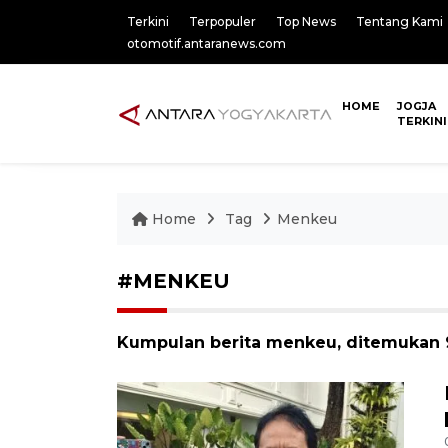
Terkini
Terpopuler
Top News
Tentang Kami
otomotif.antaranews.com
HOME
JOGJA
TERKINI
Home
Tag
Menkeu
#MENKEU
Kumpulan berita menkeu, ditemukan 9