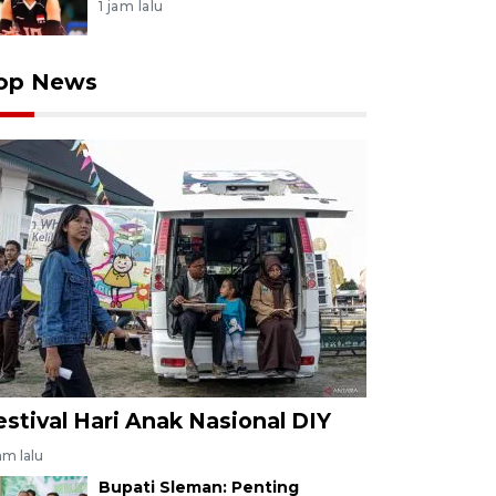
1 jam lalu
op News
estival Hari Anak Nasional DIY
jam lalu
Bupati Sleman: Penting