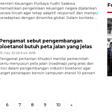
Menteri Keuangan Purbaya Yudhi Sadewa
F
memastikan pengelolaan keuangan negara dijalankan
secara lincah agar tetap adaptif, responsif, dan mampu
beradaptasi dengan dinamika global. Dalam konteks ...
Pengamat sebut pengembangan
bioetanol butuh peta jalan yang jelas
BPJS Kesehatan Yogyakarta
25 July 2026 6:40 WIB
perkuat sinergi dengan
Pengamat pertanian Khudori menilai pemerintah
ANTARA Biro DIY
perlu menyusun peta jalan (roadmap) yang jelas dan
rinci dalam pengembangan industri bioetanol agar
03 August 2026 17:24 WIB
target penerapan bensin campuran etanol 10 persen
..
6
7
8
9
10
»