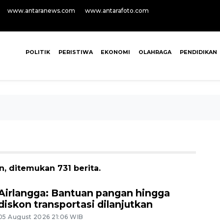
www.antaranews.com
www.antarafoto.com
POLITIK
PERISTIWA
EKONOMI
OLAHRAGA
PENDIDIKAN
 ditemukan 731 berita.
Airlangga: Bantuan pangan hingga
diskon transportasi dilanjutkan
05 August 2026 21:06 WIB