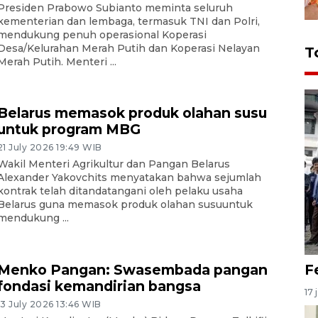
Presiden Prabowo Subianto meminta seluruh
kementerian dan lembaga, termasuk TNI dan Polri,
mendukung penuh operasional Koperasi
Desa/Kelurahan Merah Putih dan Koperasi Nelayan
T
Merah Putih. Menteri ...
Belarus memasok produk olahan susu
untuk program MBG
21 July 2026 19:49 WIB
Wakil Menteri Agrikultur dan Pangan Belarus
Alexander Yakovchits menyatakan bahwa sejumlah
kontrak telah ditandatangani oleh pelaku usaha
Belarus guna memasok produk olahan susuuntuk
mendukung ...
F
Menko Pangan: Swasembada pangan
fondasi kemandirian bangsa
17 
13 July 2026 13:46 WIB