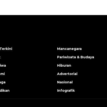
Terkini
Mancanegara
k
Pariwisata & Budaya
tiwa
Hiburan
omi
Advertorial
aga
Nasional
dikan
Infografik