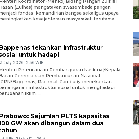
Menteri Koordinator (Menko) Bidang Pangan Zulkifli
Hasan (Zulhas) mengatakan swasembada pangan
menjadi fondasi kemandirian bangsa sekaligus upaya
meningkatkan kesejahteraan masyarakat, terutama ...
Bappenas tekankan infrastruktur
sosial untuk hadapi
13 July 2026 12:56 WIB
Menteri Perencanaan Pembangunan Nasional/Kepala
Badan Perencanaan Pembangunan Nasional
(PPN/Bappenas) Rachmat Pambudy menekankan
penanganan infrastruktur sosial untuk menghadapi
perubahan iklim. ...
Prabowo: Sejumlah PLTS kapasitas
100 GW akan dibangun dalam dua
tahun
09 July 2026 21:55 WIB