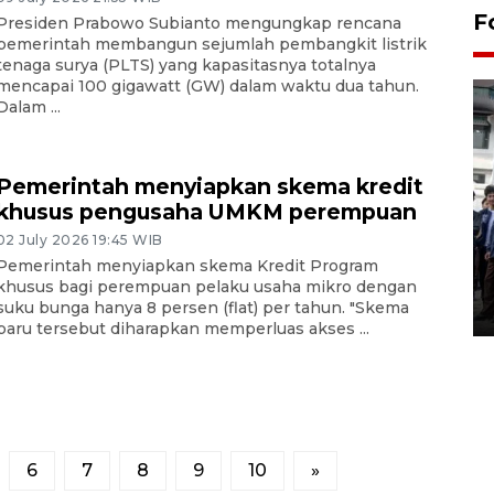
F
Presiden Prabowo Subianto mengungkap rencana
pemerintah membangun sejumlah pembangkit listrik
tenaga surya (PLTS) yang kapasitasnya totalnya
mencapai 100 gigawatt (GW) dalam waktu dua tahun.
Dalam ...
Pemerintah menyiapkan skema kredit
khusus pengusaha UMKM perempuan
BPJS Kesehatan Yogyakarta
02 July 2026 19:45 WIB
perkuat sinergi dengan
Pemerintah menyiapkan skema Kredit Program
ANTARA Biro DIY
khusus bagi perempuan pelaku usaha mikro dengan
suku bunga hanya 8 persen (flat) per tahun. "Skema
03 August 2026 17:24 WIB
baru tersebut diharapkan memperluas akses ...
6
7
8
9
10
»