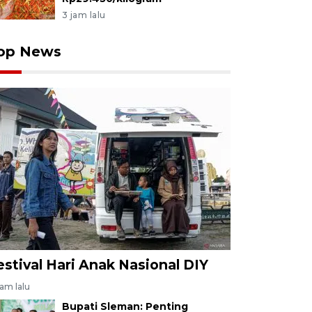
3 jam lalu
op News
estival Hari Anak Nasional DIY
jam lalu
Bupati Sleman: Penting