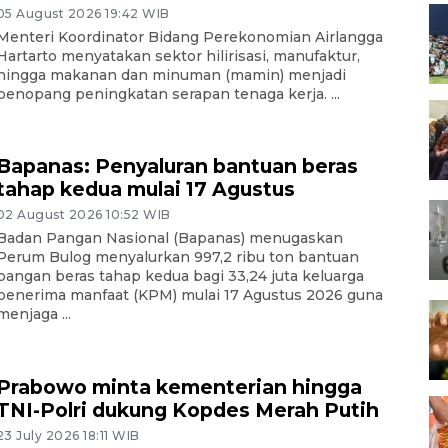
05 August 2026 19:42 WIB
Menteri Koordinator Bidang Perekonomian Airlangga
Hartarto menyatakan sektor hilirisasi, manufaktur,
hingga makanan dan minuman (mamin) menjadi
penopang peningkatan serapan tenaga kerja. ...
Bapanas: Penyaluran bantuan beras
tahap kedua mulai 17 Agustus
02 August 2026 10:52 WIB
Badan Pangan Nasional (Bapanas) menugaskan
Perum Bulog menyalurkan 997,2 ribu ton bantuan
pangan beras tahap kedua bagi 33,24 juta keluarga
penerima manfaat (KPM) mulai 17 Agustus 2026 guna
menjaga ...
Prabowo minta kementerian hingga
TNI-Polri dukung Kopdes Merah Putih
23 July 2026 18:11 WIB