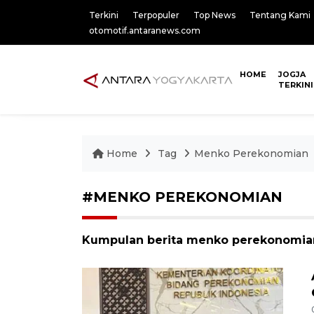
Terkini
Terpopuler
Top News
Tentang Kami
otomotif.antaranews.com
HOME
JOGJA
TERKINI
Home
Tag
Menko Perekonomian
#MENKO PEREKONOMIAN
Kumpulan berita menko perekonomian,