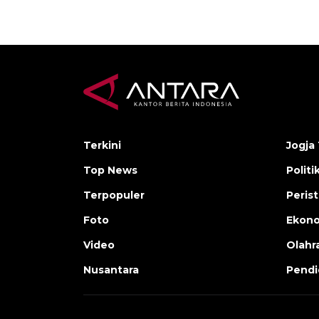
Terkini
Jogja 
Top News
Politi
Terpopuler
Peris
Foto
Ekon
Video
Olahr
Nusantara
Pendi