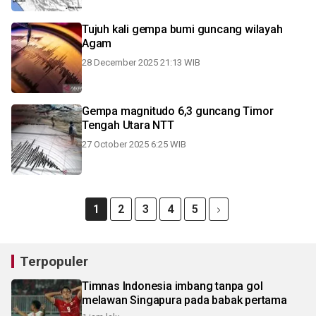
Tujuh kali gempa bumi guncang wilayah
Agam
28 December 2025 21:13 WIB
Gempa magnitudo 6,3 guncang Timor
Tengah Utara NTT
27 October 2025 6:25 WIB
1
2
3
4
5
Terpopuler
Timnas Indonesia imbang tanpa gol
melawan Singapura pada babak pertama