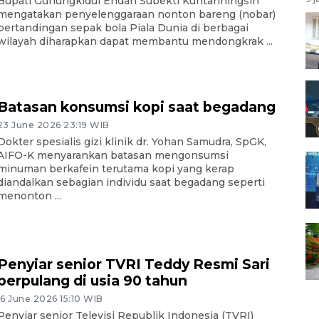
Bupati Gunungkidul Endah Subekti Kuntariningsih
mengatakan penyelenggaraan nonton bareng (nobar)
pertandingan sepak bola Piala Dunia di berbagai
wilayah diharapkan dapat membantu mendongkrak ...
Batasan konsumsi kopi saat begadang
23 June 2026 23:19 WIB
Dokter spesialis gizi klinik dr. Yohan Samudra, SpGK,
AIFO-K menyarankan batasan mengonsumsi
minuman berkafein terutama kopi yang kerap
diandalkan sebagian individu saat begadang seperti
menonton ...
Penyiar senior TVRI Teddy Resmi Sari
berpulang di usia 90 tahun
16 June 2026 15:10 WIB
Penyiar senior Televisi Republik Indonesia (TVRI)