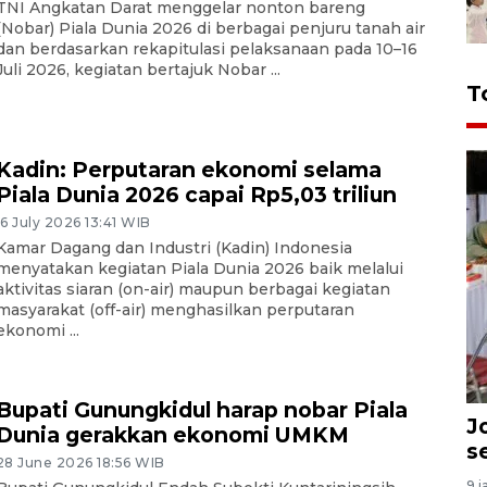
TNI Angkatan Darat menggelar nonton bareng
(Nobar) Piala Dunia 2026 di berbagai penjuru tanah air
dan berdasarkan rekapitulasi pelaksanaan pada 10–16
Juli 2026, kegiatan bertajuk Nobar ...
T
Kadin: Perputaran ekonomi selama
Piala Dunia 2026 capai Rp5,03 triliun
16 July 2026 13:41 WIB
Kamar Dagang dan Industri (Kadin) Indonesia
menyatakan kegiatan Piala Dunia 2026 baik melalui
aktivitas siaran (on-air) maupun berbagai kegiatan
masyarakat (off-air) menghasilkan perputaran
ekonomi ...
Bupati Gunungkidul harap nobar Piala
J
Dunia gerakkan ekonomi UMKM
s
28 June 2026 18:56 WIB
9 j