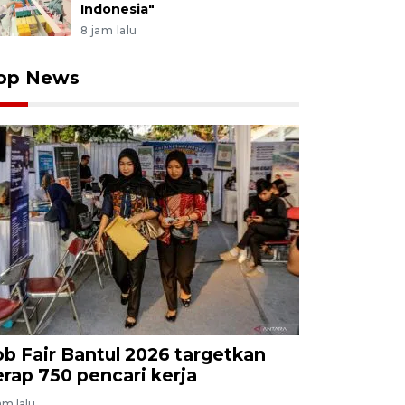
Indonesia"
8 jam lalu
op News
ob Fair Bantul 2026 targetkan
erap 750 pencari kerja
am lalu