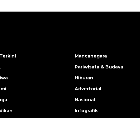
Terkini
Mancanegara
k
Pariwisata & Budaya
tiwa
Hiburan
omi
Advertorial
aga
Nasional
dikan
Infografik