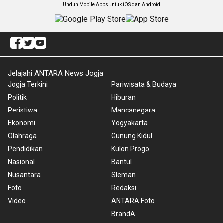
Unduh Mobile Apps untuk iOS dan Android
Jelajahi ANTARA News Jogja
Jogja Terkini
Pariwisata & Budaya
Politik
Hiburan
Peristiwa
Mancanegara
Ekonomi
Yogyakarta
Olahraga
Gunung Kidul
Pendidikan
Kulon Progo
Nasional
Bantul
Nusantara
Sleman
Foto
Redaksi
Video
ANTARA Foto
BrandA