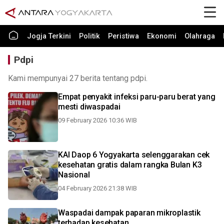
Jogja Terkini
Politik
Peristiwa
Ekonomi
Olahraga
Pdpi
Kami mempunyai 27 berita tentang pdpi.
Empat penyakit infeksi paru-paru berat yang
mesti diwaspadai
09 February 2026 10:36 WIB
KAI Daop 6 Yogyakarta selenggarakan cek
kesehatan gratis dalam rangka Bulan K3
Nasional
04 February 2026 21:38 WIB
Waspadai dampak paparan mikroplastik
terhadap kesehatan