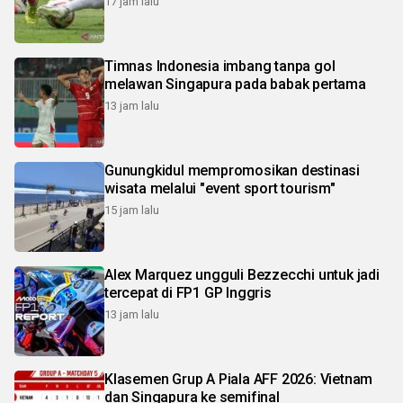
17 jam lalu
Timnas Indonesia imbang tanpa gol
melawan Singapura pada babak pertama
13 jam lalu
Gunungkidul mempromosikan destinasi
wisata melalui "event sport tourism"
15 jam lalu
Alex Marquez ungguli Bezzecchi untuk jadi
tercepat di FP1 GP Inggris
13 jam lalu
Klasemen Grup A Piala AFF 2026: Vietnam
dan Singapura ke semifinal