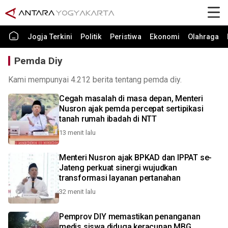
Jogja Terkini
Politik
Peristiwa
Ekonomi
Olahraga
Pemda Diy
Kami mempunyai 4.212 berita tentang pemda diy.
Cegah masalah di masa depan, Menteri
Nusron ajak pemda percepat sertipikasi
tanah rumah ibadah di NTT
13 menit lalu
Menteri Nusron ajak BPKAD dan IPPAT se-
Jateng perkuat sinergi wujudkan
transformasi layanan pertanahan
32 menit lalu
Pemprov DIY memastikan penanganan
medis siswa diduga keracunan MBG