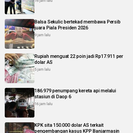
16 jam lalu
Balsa Sekulic bertekad membawa Persib
juara Piala Presiden 2026
9 jam lalu
Rupiah menguat 22 poin jadi Rp17.911 per
dolar AS
5 jam lalu
186.979 penumpang kereta api melalui
stasiun di Daop 6
16 jam lalu
KPK sita 150.000 dolar AS terkait
pengembangan kasus KPP Banjarmasin