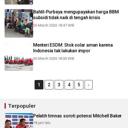
Bahlil-Purbaya mengupayakan harga BBM
subsidi tidak naik di tengah krisis
26 March 2026 18:47 WIB
Menteri ESDM: Stok solar aman karena
Indonesia tak lakukan impor
26 March 2026 18:00 WIB
1
2
3
4
5
Terpopuler
Pelatih timnas soroti potensi Mitchell Baker
18 jam lalu