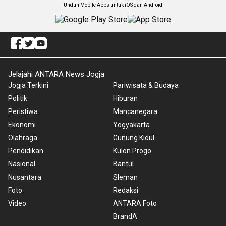
Unduh Mobile Apps untuk iOS dan Android
Jelajahi ANTARA News Jogja
Jogja Terkini
Pariwisata & Budaya
Politik
Hiburan
Peristiwa
Mancanegara
Ekonomi
Yogyakarta
Olahraga
Gunung Kidul
Pendidikan
Kulon Progo
Nasional
Bantul
Nusantara
Sleman
Foto
Redaksi
Video
ANTARA Foto
BrandA