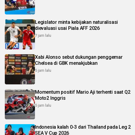
Legislator minta kebijakan naturalisasi
dievaluasi usai Piala AFF 2026
7 jam lalu
Xabi Alonso sebut dukungan penggemar
Chelsea di GBK menakjubkan
5 jam lalu
Momentum positif Mario Aji terhenti saat Q2
Moto2 Inggris
5 jam lalu
Indonesia kalah 0-3 dari Thailand pada Leg 2
SEA V Cup 2026