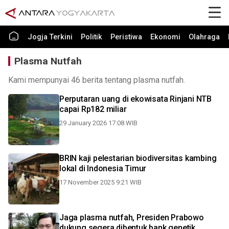
Jogja Terkini
Politik
Peristiwa
Ekonomi
Olahraga
Plasma Nutfah
Kami mempunyai 46 berita tentang plasma nutfah.
Perputaran uang di ekowisata Rinjani NTB
capai Rp182 miliar
29 January 2026 17:08 WIB
BRIN kaji pelestarian biodiversitas kambing
lokal di Indonesia Timur
17 November 2025 9:21 WIB
Jaga plasma nutfah, Presiden Prabowo
dukung segera dibentuk bank genetik