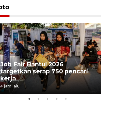
oto
Job Fair Bantul 2026
targetkan serap 750 pencari
Lelang b
kerja
Kejaksaa
4 jam lalu
8 jam lalu