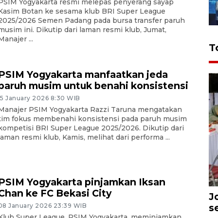
PSIM Yogyakarta resmi melepas penyerang sayap
Kasim Botan ke sesama klub BRI Super League
2025/2026 Semen Padang pada bursa transfer paruh
musim ini. Dikutip dari laman resmi klub, Jumat,
Manajer ...
T
PSIM Yogyakarta manfaatkan jeda
paruh musim untuk benahi konsistensi
15 January 2026 8:30 WIB
Manajer PSIM Yogyakarta Razzi Taruna mengatakan
tim fokus membenahi konsistensi pada paruh musim
kompetisi BRI Super League 2025/2026. Dikutip dari
laman resmi klub, Kamis, melihat dari performa ...
PSIM Yogyakarta pinjamkan Iksan
Chan ke FC Bekasi City
J
08 January 2026 23:39 WIB
s
Klub Super League, PSIM Yogyakarta, meminjamkan