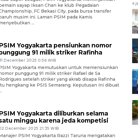
4 j
pemain sayap Iksan Chan ke klub Pegadaian
Championship, FC Bekasi City, pada bursa transfer
paruh musim ini. Laman PSIM pada Kamis
menyebutkan ...
PSIM Yogyakarta pensiunkan nomor
punggung 91 milik striker Rafinha
31 December 2025 0:56 WIB
PSIM Yogyakarta memutuskan untuk memensiunkan
nomor punggung 91 milik striker Rafael de Sa
Rodrigues setelah striker yang akrab disapa Rafinha
itu hengkang ke PSIS Semarang. Keputusan ini dibuat
..
PSIM Yogyakarta diliburkan selama
satu minggu karena jeda kompetisi
02 December 2025 21:35 WIB
Manajer PSIM Yogyakarta Razzi Taruna mengatakan