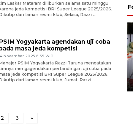
tim Laskar Mataram diliburkan selama satu minggu
F
karena jeda kompetisi BRI Super League 2025/2026.
Dikutip dari laman resmi klub, Selasa, Razzi ...
PSIM Yogyakarta agendakan uji coba
pada masa jeda kompetisi
14 November 2025 6:35 WIB
Manajer PSIM Yogyakarta Razzi Taruna mengatakan
Pameran seni rupa karya
timnya mengagendakan pertandingan uji coba pada
masa jeda kompetisi BRI Super League 2025/2026.
seniman neurodivergen
Dikutip dari laman resmi klub, Jumat, Razzi ...
03 August 2026 13:03 WIB
2
3
»