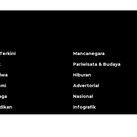
Terkini
Mancanegara
k
Pariwisata & Budaya
tiwa
Hiburan
omi
Advertorial
aga
Nasional
dikan
Infografik