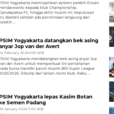
PSIM Yogyakarta meminjamkan asisten pelatih Erwan
Hendarwanto kepada klub Championship,
Garudayaksa FC, hingga akhir musim ini. Keputusan
ini, diambil setelah ada permintaan langsung dari
pelatih ...
PSIM Yogyakarta datangkan bek asing
anyar Jop van der Avert
04 February 2026 6:55 WIB
PSIM Yogyakarta mendatangkan bek asing anyar Jop
van der Avert untuk memperkuat lini pertahanan
pada bursa transfer paruh musim BRI Super League
2025/2026. Dikutip dari laman resmi klub, Rabu, ...
PSIM Yogyakarta lepas Kasim Botan
ke Semen Padang
30 January 2026 7:00 WIB