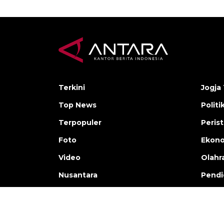
Terkini
Jogja 
Top News
Politi
Terpopuler
Peris
Foto
Ekon
Video
Olahr
Nusantara
Pendi
Copyright © ANTARA