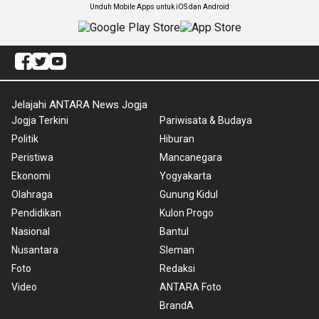
Unduh Mobile Apps untuk iOS dan Android
Jelajahi ANTARA News Jogja
Jogja Terkini
Pariwisata & Budaya
Politik
Hiburan
Peristiwa
Mancanegara
Ekonomi
Yogyakarta
Olahraga
Gunung Kidul
Pendidikan
Kulon Progo
Nasional
Bantul
Nusantara
Sleman
Foto
Redaksi
Video
ANTARA Foto
BrandA