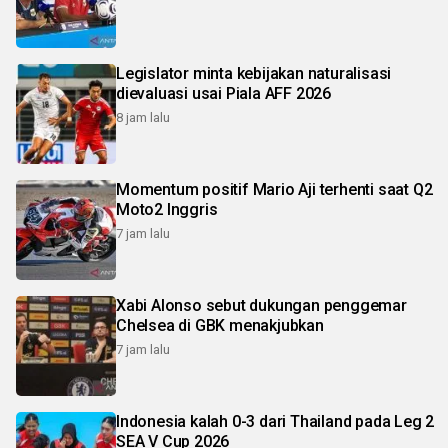
Legislator minta kebijakan naturalisasi
dievaluasi usai Piala AFF 2026
8 jam lalu
Momentum positif Mario Aji terhenti saat Q2
Moto2 Inggris
7 jam lalu
Xabi Alonso sebut dukungan penggemar
Chelsea di GBK menakjubkan
7 jam lalu
Indonesia kalah 0-3 dari Thailand pada Leg 2
SEA V Cup 2026