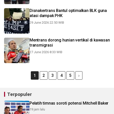
Disnakertrans Bantul optimalkan BLK guna
atasi dampak PHK
29 June 2026 22:50 WIB
Mentrans dorong hunian vertikal di kawasan
transmigrasi
27 June 2026 8:33 WIB
1
2
3
4
5
Terpopuler
Pelatih timnas soroti potensi Mitchell Baker
19 jam lalu