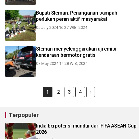
Bupati Sleman: Penanganan sampah
perlukan peran aktif masyarakat
05 July 2024 16:27 WIB, 2024
Sleman menyelenggarakan uji emisi
kendaraan bermotor gratis
07 May 2024 14:28 WIB, 2024
1
2
3
4
Terpopuler
India berpotensi mundur dari FIFA ASEAN Cup
2026