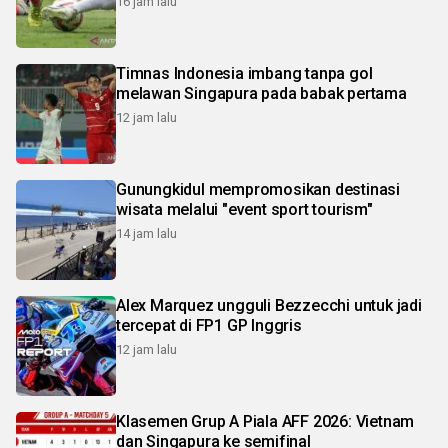
16 jam lalu
Timnas Indonesia imbang tanpa gol
melawan Singapura pada babak pertama
12 jam lalu
Gunungkidul mempromosikan destinasi
wisata melalui "event sport tourism"
14 jam lalu
Alex Marquez ungguli Bezzecchi untuk jadi
tercepat di FP1 GP Inggris
12 jam lalu
Klasemen Grup A Piala AFF 2026: Vietnam
dan Singapura ke semifinal