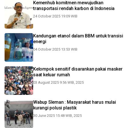
Kemenhub komitmen mewujudkan
transportasi rendah karbon di Indonesia
24 October 2025 19:09 WIB
Kandungan etanol dalam BBM untuk transisi
energi
04 October 2025 13:53 WIB
Kelompok sensitif disarankan pakai masker
saat keluar rumah
03 August 2025 9:56 WIB, 2025
Wabup Sleman : Masyarakat harus mulai
kurangi polusi plastik
30 June 2025 15:48 WIB, 2025