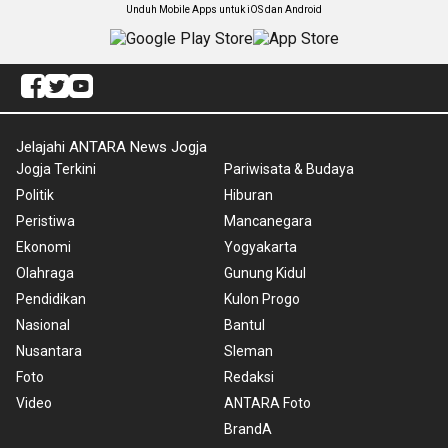
Unduh Mobile Apps untuk iOS dan Android
Jelajahi ANTARA News Jogja
Jogja Terkini
Pariwisata & Budaya
Politik
Hiburan
Peristiwa
Mancanegara
Ekonomi
Yogyakarta
Olahraga
Gunung Kidul
Pendidikan
Kulon Progo
Nasional
Bantul
Nusantara
Sleman
Foto
Redaksi
Video
ANTARA Foto
BrandA