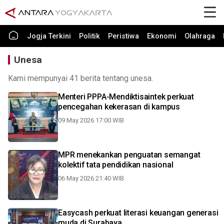
Jogja Terkini
Politik
Peristiwa
Ekonomi
Olahraga
Unesa
Kami mempunyai 41 berita tentang unesa.
Menteri PPPA-Mendiktisaintek perkuat
pencegahan kekerasan di kampus
09 May 2026 17:00 WIB
MPR menekankan penguatan semangat
kolektif tata pendidikan nasional
06 May 2026 21:40 WIB
Easycash perkuat literasi keuangan generasi
muda di Surabaya