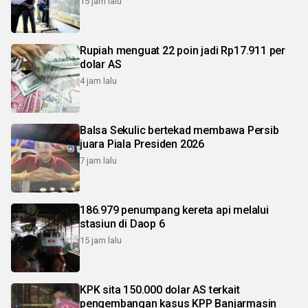
15 jam lalu
Rupiah menguat 22 poin jadi Rp17.911 per
dolar AS
4 jam lalu
Balsa Sekulic bertekad membawa Persib
juara Piala Presiden 2026
7 jam lalu
186.979 penumpang kereta api melalui
stasiun di Daop 6
15 jam lalu
KPK sita 150.000 dolar AS terkait
pengembangan kasus KPP Banjarmasin