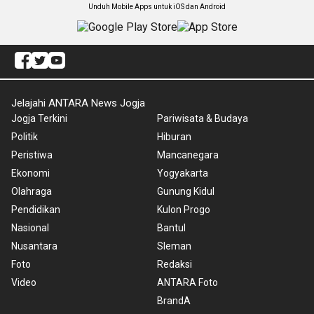
Unduh Mobile Apps untuk iOS dan Android
Jelajahi ANTARA News Jogja
Jogja Terkini
Pariwisata & Budaya
Politik
Hiburan
Peristiwa
Mancanegara
Ekonomi
Yogyakarta
Olahraga
Gunung Kidul
Pendidikan
Kulon Progo
Nasional
Bantul
Nusantara
Sleman
Foto
Redaksi
Video
ANTARA Foto
BrandA