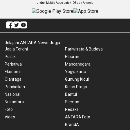
Unduh Mobile Apps untuk iOS dan Android
Jelajahi ANTARA News Jogja
Jogja Terkini
Pariwisata & Budaya
Politik
Hiburan
Peristiwa
Mancanegara
Ekonomi
Yogyakarta
Olahraga
Gunung Kidul
Pendidikan
Kulon Progo
Nasional
Bantul
Nusantara
Sleman
Foto
Redaksi
Video
ANTARA Foto
BrandA