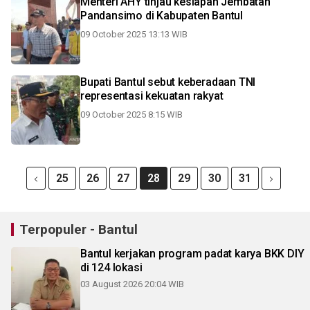
Menteri AHY tinjau kesiapan Jembatan
Pandansimo di Kabupaten Bantul
09 October 2025 13:13 WIB
Bupati Bantul sebut keberadaan TNI
representasi kekuatan rakyat
09 October 2025 8:15 WIB
25
26
27
28
29
30
31
Terpopuler - Bantul
Bantul kerjakan program padat karya BKK DIY
di 124 lokasi
03 August 2026 20:04 WIB