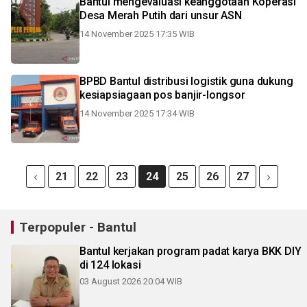
Bantul mengevaluasi keanggotaan Koperasi
Desa Merah Putih dari unsur ASN
14 November 2025 17:35 WIB
BPBD Bantul distribusi logistik guna dukung
kesiapsiagaan pos banjir-longsor
14 November 2025 17:34 WIB
21
22
23
24
25
26
27
Terpopuler - Bantul
Bantul kerjakan program padat karya BKK DIY
di 124 lokasi
03 August 2026 20:04 WIB