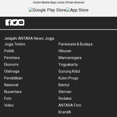
Unduh Mobile Apps untuk iOS dan Android
Jelajahi ANTARA News Jogja
Jogja Terkini
Pariwisata & Budaya
Politik
Hiburan
Peristiwa
Mancanegara
Ekonomi
Yogyakarta
Olahraga
Gunung Kidul
Pendidikan
Kulon Progo
Nasional
Bantul
Nusantara
Sleman
Foto
Redaksi
Video
ANTARA Foto
BrandA