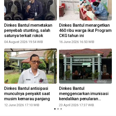
Dinkes Bantul memetakan
Dinkes Bantul menargetkan
penyebab stunting, salah
460 ribu warga ikut Program
n
satunya terkait rokok
CKG tahun ini
04 August 2026 19:54 WIB
16 June 2026 16:50 WIB
Dinkes Bantul antisipasi
Dinkes Bantul
munculnya penyakit saat
menggencarkan imunisasi
musim kemarau panjang
kendalikan penularan
campak
12 June 2026 17:10 WIB
23 April 2026 17:37 WIB