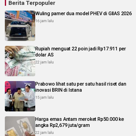
Berita Terpopuler
Wuling pamer dua model PHEV di GIIAS 2026
16 jam lalu
Rupiah menguat 22 poin jadi Rp17.911 per
dolar AS
22 jam lalu
Prabowo lihat satu per satu hasil riset dan
inovasi BRIN di Istana
15 jam lalu
Harga emas Antam meroket Rp50.000 ke
angka Rp2,679 juta/gram
22 jam lalu