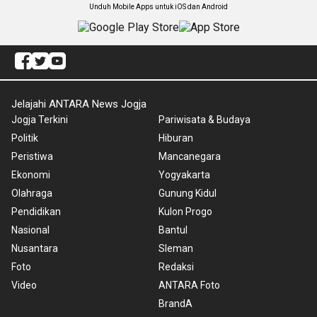
Unduh Mobile Apps untuk iOS dan Android
Jelajahi ANTARA News Jogja
Jogja Terkini
Pariwisata & Budaya
Politik
Hiburan
Peristiwa
Mancanegara
Ekonomi
Yogyakarta
Olahraga
Gunung Kidul
Pendidikan
Kulon Progo
Nasional
Bantul
Nusantara
Sleman
Foto
Redaksi
Video
ANTARA Foto
BrandA