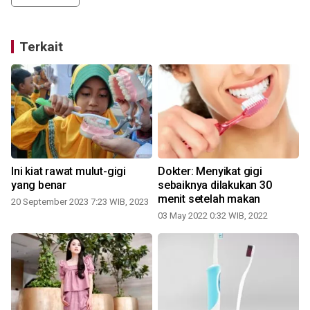
Terkait
Ini kiat rawat mulut-gigi
Dokter: Menyikat gigi
yang benar
sebaiknya dilakukan 30
menit setelah makan
20 September 2023 7:23 WIB, 2023
03 May 2022 0:32 WIB, 2022
1