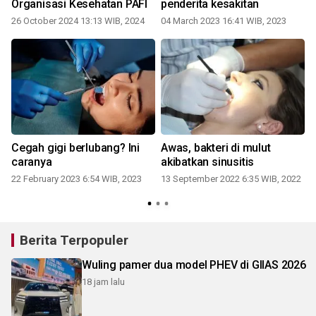
Organisasi Kesehatan PAFI
penderita kesakitan
26 October 2024 13:13 WIB, 2024
04 March 2023 16:41 WIB, 2023
Cegah gigi berlubang? Ini
Awas, bakteri di mulut
caranya
akibatkan sinusitis
22 February 2023 6:54 WIB, 2023
13 September 2022 6:35 WIB, 2022
2
Berita Terpopuler
Wuling pamer dua model PHEV di GIIAS 2026
18 jam lalu