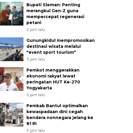
Bupati Sleman: Penting
merangkul Gen-Z guna
mempercepat regenerasi
petani
2 jam lalu
Gunungkidul mempromosikan
destinasi wisata melalui
"event sport tourism"
3 jam lalu
Pemkot menggerakkan
ekonomi rakyat lewat
peringatan HUT Ke-270
Yogyakarta
3 jam lalu
Pemkab Bantul optimalkan
kewaspadaan dini cegah
bendera nonnegara jelang ke
81 RI
3 jam lalu