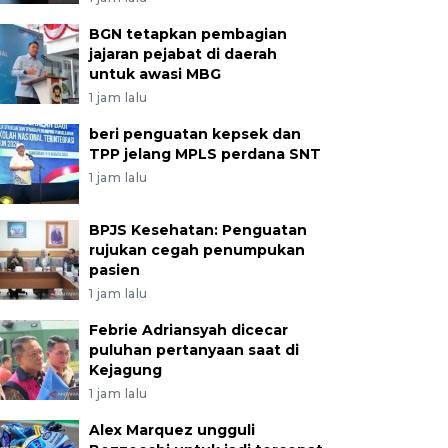
BGN tetapkan pembagian
jajaran pejabat di daerah
untuk awasi MBG
1 jam lalu
beri penguatan kepsek dan
TPP jelang MPLS perdana SNT
1 jam lalu
BPJS Kesehatan: Penguatan
rujukan cegah penumpukan
pasien
1 jam lalu
Febrie Adriansyah dicecar
puluhan pertanyaan saat di
Kejagung
1 jam lalu
Alex Marquez ungguli