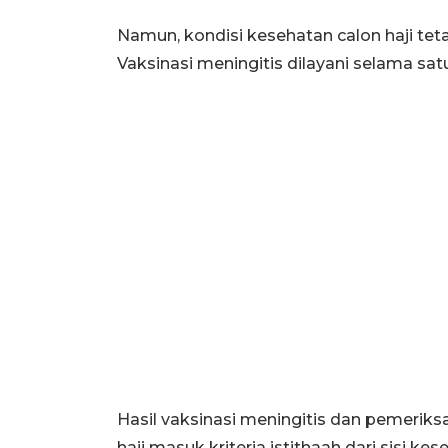
Namun, kondisi kesehatan calon haji te
Vaksinasi meningitis dilayani selama sat
Hasil vaksinasi meningitis dan pemerik
haji masuk kriteria istithaah dari sisi 