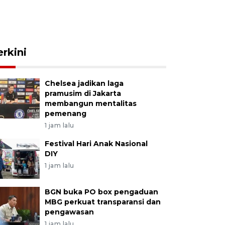
erkini
Chelsea jadikan laga
pramusim di Jakarta
membangun mentalitas
pemenang
1 jam lalu
Festival Hari Anak Nasional
DIY
1 jam lalu
BGN buka PO box pengaduan
MBG perkuat transparansi dan
pengawasan
1 jam lalu