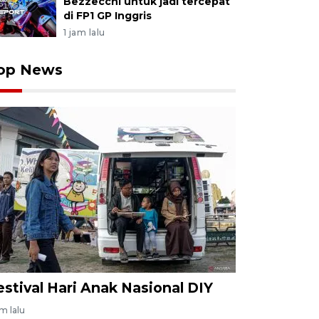
Bezzecchi untuk jadi tercepat
di FP1 GP Inggris
1 jam lalu
op News
estival Hari Anak Nasional DIY
am lalu