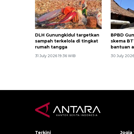
DLH Gunungkidul targetkan
BPBD Gun
sampah terkelola di tingkat
skema BT
rumah tangga
bantuan a
31 July 2026 19:36 WIB
30 July 202
Terkini
Jogja 