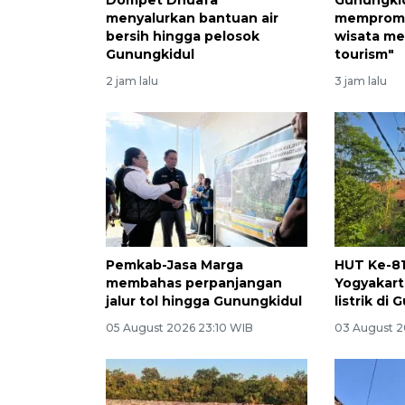
menyalurkan bantuan air
mempromo
bersih hingga pelosok
wisata me
Gunungkidul
tourism"
2 jam lalu
3 jam lalu
Pemkab-Jasa Marga
HUT Ke-81
membahas perpanjangan
Yogyakart
jalur tol hingga Gunungkidul
listrik di
05 August 2026 23:10 WIB
03 August 2