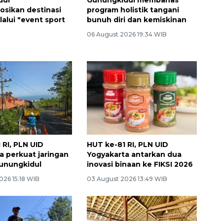
sikan destinasi
program holistik tangani
lalui "event sport
bunuh diri dan kemiskinan
06 August 2026 19:34 WIB
 RI, PLN UID
HUT ke-81 RI, PLN UID
a perkuat jaringan
Yogyakarta antarkan dua
 Gunungkidul
inovasi binaan ke FIKSI 2026
026 15:18 WIB
03 August 2026 13:49 WIB