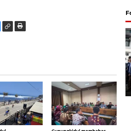
F
BPJS Kesehatan Yogyakarta
perkuat sinergi dengan
ANTARA Biro DIY
03 August 2026 17:24 WIB
dul
Gunungkidul membahas