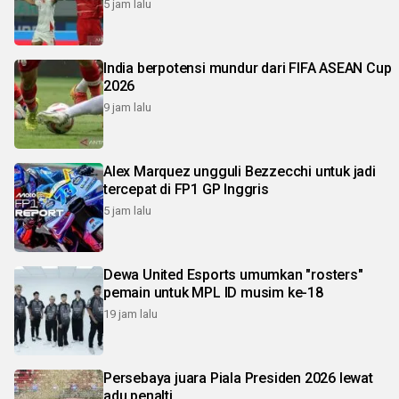
5 jam lalu
India berpotensi mundur dari FIFA ASEAN Cup
2026
9 jam lalu
Alex Marquez ungguli Bezzecchi untuk jadi
tercepat di FP1 GP Inggris
5 jam lalu
Dewa United Esports umumkan "rosters"
pemain untuk MPL ID musim ke-18
19 jam lalu
Persebaya juara Piala Presiden 2026 lewat
adu penalti