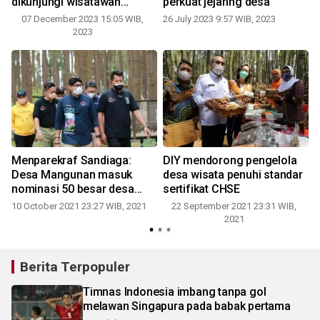
dikunjungi wisatawan
perkuat jejaring desa
internasional
07 December 2023 15:05 WIB,
26 July 2023 9:57 WIB, 2023
2023
Menparekraf Sandiaga:
DIY mendorong pengelola
Desa Mangunan masuk
desa wisata penuhi standar
nominasi 50 besar desa
sertifikat CHSE
wisata terbaik
10 October 2021 23:27 WIB, 2021
22 September 2021 23:31 WIB,
2021
Berita Terpopuler
Timnas Indonesia imbang tanpa gol
melawan Singapura pada babak pertama